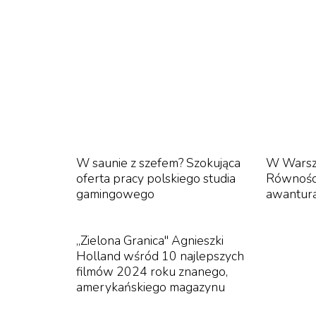
internauci ją pokochali! Dziś na TikToku obse
mln wyświetleń.
W saunie z szefem? Szokująca
W Warsza
oferta pracy polskiego studia
Równości
gamingowego
awantura
„Zielona Granica" Agnieszki
Holland wśród 10 najlepszych
filmów 2024 roku znanego,
amerykańskiego magazynu