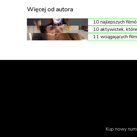
Więcej od autora
10 najlepszych film
10 aktywistek, któr
11 wciągających film
Nara wygląda na filmach nienagannie piękna 
outfit. Pokazywane przepisy odbiegają od teg
Balsam do ust? Bubble tea? Nara Smith robi
Kup nowy num
Wiele osób określa Narę mianem „tradwife”. J