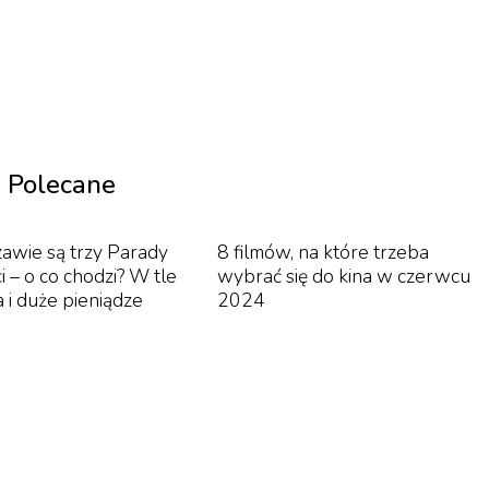
rwuje ją blisko 8 mln osób, a niemal każdy film ok. 10-2
Polecane
wie są trzy Parady
8 filmów, na które trzeba
 – o co chodzi? W tle
wybrać się do kina w czerwcu
 i duże pieniądze
2024