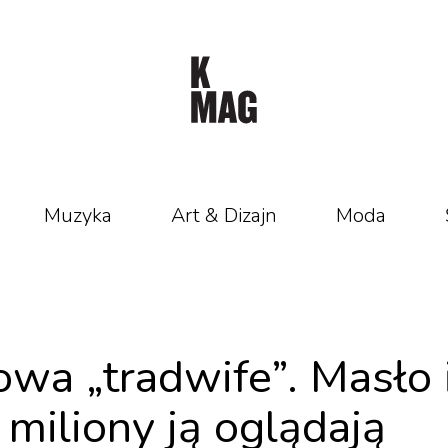
Muzyka
Art & Dizajn
Moda
owa „tradwife”. Masło 
a miliony ją oglądają