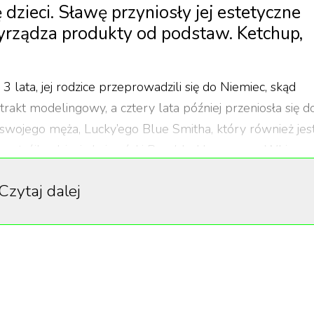
 dzieci. Sławę przyniosły jej estetyczne
rzyrządza produkty od podstaw. Ketchup,
 lata, jej rodzice przeprowadzili się do Niemiec, skąd
trakt modelingowy, a cztery lata później przeniosła się d
 swojego męża, Lucky’ego Blue Smitha, który również jes
a trójkę dzieci: dwie córki Rumble Honey oraz Whimsy
 ponadto córkę Gravity Blue ze swojego poprzedniego
Czytaj dalej
ła o tym, aby zostać młodą matką. Przygotowywanie
rzyjemność. W 2023 roku zaczęła pokazywać
ramie oraz TikToku. To był strzał w dziesiątkę, bo