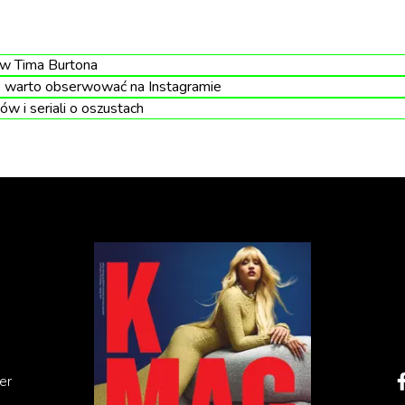
ów Tima Burtona
e warto obserwować na Instagramie
ów i seriali o oszustach
twarz, zrobione paznokcie, zaróżowione policzki, modny
o, co widzimy zazwyczaj w sieci. Guma do żucia? Oreo?
 wszystko sama i wygląda przy tym obłędnie.
er
est to skrót od określenia „traditional wife” stosowaneg