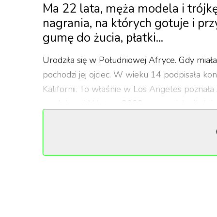
Ma 22 lata, męża modela i trójkę
nagrania, na których gotuje i p
gumę do żucia, płatki...
Urodziła się w Południowej Afryce. Gdy miała 3
pochodzi jej ojciec. W wieku 14 podpisała kon
Kalifornii. To właśnie w Los Angeles poznała
modelem. W lutym 2022 para wzięła ślub i m
Lou Smith, a także syna Slim Easy. Lucky ma
związku z modelką Stormi Bree.
Nowa it girl
Nara zdradziła na TikToku, że zawsze marzy
posiłków dla rodziny sprawia jej ogromną p
przygotowywane przez siebie posiłki na Instag