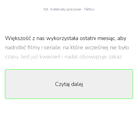
fot. materiały prasowe - Netlix
Większość z nas wykorzystała ostatni miesiąc, aby
nadrobić filmy i seriale, na które wcześniej nie było
czasu. Jest już kwiecień i nadal obowiązuje zakaz
zgromadzeń, warto więc przeznaczyć czas wolny na
zagłębienie się w fascynujący świat dokumentów.
Czytaj dalej
Ostatnio pisaliśmy z zachwytem o
szalonym "Królu
tygrysów" Netflixa
i właśnie to zainspirowała nas do
stworzenia własnego zestawienia. Nawet pomijając
oczywistości takie jak
produkcja o Fyre Festival
czy
wspomniany "Król tygrysów" wybór nie był łatwy i
zdecydowanie jest co oglądać.