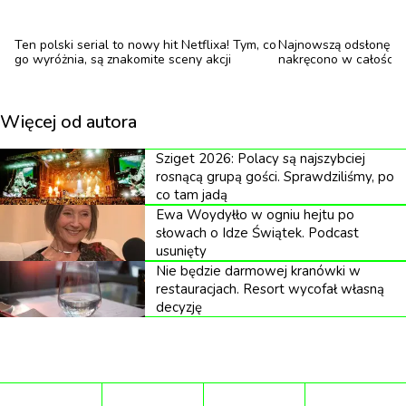
internautów, kibicujących mężczyźnie.
Ten polski serial to nowy hit Netflixa! Tym, co
Najnowszą odsłonę ku
go wyróżnia, są znakomite sceny akcji
nakręcono w całości 
Nie wszyscy biją brawo
Spektakularny wyczyn MrBeasta wzbudził różne
Więcej od autora
opinie wśród obserwatorów całego wydarzenia.
Sziget 2026: Polacy są najszybciej
Pojawiły się też krytyczne głosy. Niektórzy zarzucali
rosnącą grupą gości. Sprawdziliśmy, po
co tam jadą
mu „przesadę w celu zwiększenia wyświetleń ”,
Ewa Woydyłło w ogniu hejtu po
porównując jego działania do wyczynów innych
słowach o Idze Świątek. Podcast
usunięty
celebrytów, takich jak Tom Cruise. Dyskusje w sieci
Nie będzie darmowej kranówki w
dotyczyły również granic, jakie przekraczają twórcy
restauracjach. Resort wycofał własną
treści dla zdobycia uwagi widzów. Wśród
decyzję
komentarzy pojawiły się pytania o to, dokąd mogą
prowadzić takie wyzwania i jaki jest w zasadzie ich
sens.