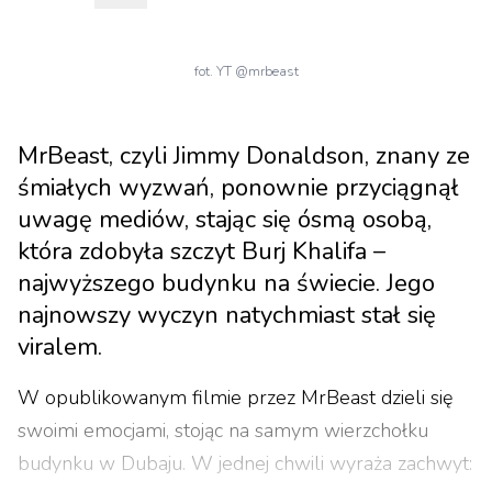
fot. YT @mrbeast
MrBeast, czyli Jimmy Donaldson, znany ze
śmiałych wyzwań, ponownie przyciągnął
uwagę mediów, stając się ósmą osobą,
która zdobyła szczyt Burj Khalifa –
najwyższego budynku na świecie. Jego
najnowszy wyczyn natychmiast stał się
viralem.
W opublikowanym filmie przez MrBeast dzieli się
swoimi emocjami, stojąc na samym wierzchołku
budynku w Dubaju. W jednej chwili wyraża zachwyt: