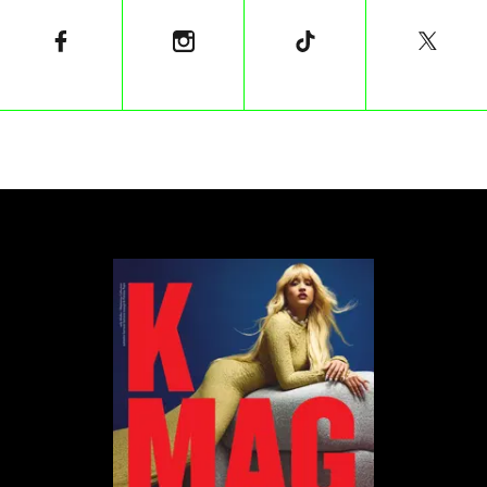
MrBeast dołączył do wąskiego grona osób, które
zdobyły Burj Khalifa – przed nim na szczycie tego
828-metrowego wieżowca stanęli między innymi
aktor Tom Cruise podczas nagrywania scen do filmu
„Mission: Impossible”, książę koronny Dubaju Sheikh
Hamdan, gwiazdy takie jak Will Smith oraz eksperci
od wspinaczki ekstremalnej, m.in. Alain Robert i
motocyklista Sam Sunderland.
Problemy w tle
Wydarzenie miało miejsce w czasie, gdy MrBeast
zmagał się z zarzutami o niewłaściwe zachowanie w
swojej firmie, którym stanowczo zaprzeczył. Zarzuty
wobec Jimmy’ego Donaldsona, dotyczyły trudnych