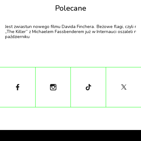
to jedna z ofiar seryjnego mordercy, rozpoczynają się
Polecane
poszukiwania sprawcy.
Jest zwiastun nowego filmu Davida Finchera.
Beżowe flagi, czyli n
„The Killer” z Michaelem Fassbenderem już w
Internauci oszaleli na
październiku