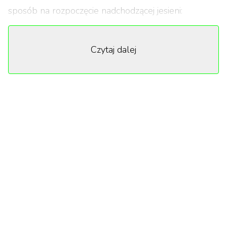
sposób na rozpoczęcie nadchodzącej jesieni:
1
/
10
Czytaj dalej
1. „Szadź” sezony 1-3 – 1 września
Zaczynamy od naszego rodzimego podwórka.
Niedaleko Opola w niezwykle bestialski sposób
zostaje zamordowana młoda kobieta. Ślady
pozostawione na miejscu zbrodni wskazują na mord
rytualny. Sprawą zajmuje się komisarz Agnieszka
Polkowska (Aleksandra Popławska). W toku
śledztwa na jaw wychodzi, że zamordowana kobieta