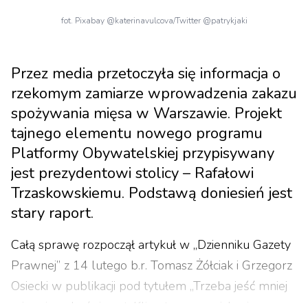
fot. Pixabay @katerinavulcova/Twitter @patrykjaki
Przez media przetoczyła się informacja o
rzekomym zamiarze wprowadzenia zakazu
spożywania mięsa w Warszawie. Projekt
tajnego elementu nowego programu
Platformy Obywatelskiej przypisywany
jest prezydentowi stolicy – Rafałowi
Trzaskowskiemu. Podstawą doniesień jest
stary raport.
Całą sprawę rozpoczął artykuł w „Dzienniku Gazety
Prawnej” z 14 lutego b.r. Tomasz Żółciak i Grzegorz
Osiecki w publikacji pod tytułem „Trzeba jeść mniej
mięsa i pozbyć się aut. Klimatyczne zaciskanie pasa