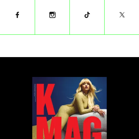
„Swoją porcję mięsa wykorzystałem już na ten
rok. Od jutra tylko robaki"
, dowcipkował
Patryk
Jaki
.