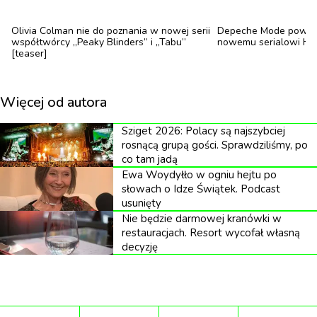
„
Czy on naprawdę chce wprowadzić
Olivia Colman nie do poznania w nowej serii
Depeche Mode powraca
współtwórcy „Peaky Blinders” i „Tabu”
nowemu serialowi H
warszawiakom - a być może w całej Polsce,
[teaser]
bo znamy jego ambicje - racje żywnościowe,
racje konsumpcyjne?
”
pytał wiceminister
Więcej od autora
sprawiedliwości z Solidarnej Polski
Sebastian Kaleta 14 lutego na konferencji
Sziget 2026: Polacy są najszybciej
prasowej w Sejmie.
rosnącą grupą gości. Sprawdziliśmy, po
co tam jadą
Ewa Woydyłło w ogniu hejtu po
słowach o Idze Świątek. Podcast
usunięty
Nie będzie darmowej kranówki w
Poseł PiS Kazimierz Smoliński straszył na Twitterze:
restauracjach. Resort wycofał własną
„Takie bolszewickie cele proponuje nam
decyzję
Trzaskowski z Platformy Tuska. Neomarksizm
zabierze nam mięso, nabiał i auto na własność".