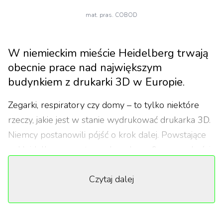
mat. pras. COBOD
W niemieckim mieście Heidelberg trwają
obecnie prace nad największym
budynkiem z drukarki 3D w Europie.
Zegarki, respiratory czy domy – to tylko niektóre
rzeczy, jakie jest w stanie wydrukować drukarka 3D.
Niemcy postanowili pójść o krok dalej. Powstające
w Heidelbergu centrum danych ma 9 m wysokości,
11 m długości oraz 54 m szerokości, a jego
Czytaj dalej
powierzchnia wynosi 600 m2. Budynek będzie
służył do obsługi infrastruktury niezbędnej do
przetwarzania danych w chmurze.