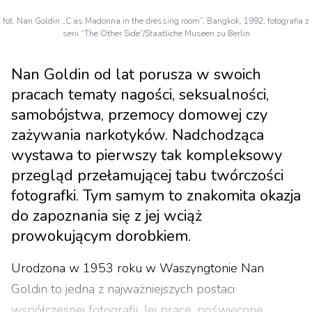
fot. Nan Goldin „C as Madonna in the dressing room”, Bangkok, 1992, fotografia z
serii “The Other Side”/Staatliche Museen zu Berlin
Nan Goldin od lat porusza w swoich
pracach tematy nagości, seksualności,
samobójstwa, przemocy domowej czy
zażywania narkotyków. Nadchodząca
wystawa to pierwszy tak kompleksowy
przegląd przełamującej tabu twórczości
fotografki. Tym samym to znakomita okazja
do zapoznania się z jej wciąż
prowokującym dorobkiem.
Urodzona w 1953 roku w Waszyngtonie Nan
Goldin to jedna z najważniejszych postaci
współczesnej fotografii. Jej prace, poświęcone