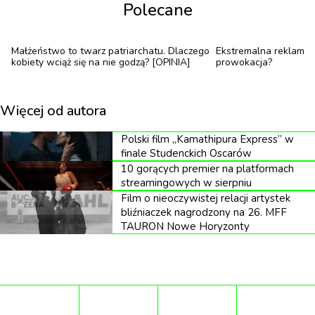
Polecane
zawieszenia między autonomią a zależnością.
Małżeństwo to twarz patriarchatu. Dlaczego
Ekstremalna reklama D
kobiety wciąż się na nie godzą? [OPINIA]
prowokacja?
„
Zawsze chciałam być filmowcem. Moje
pokazy slajdów to filmy złożone ze zdjęć
”
Więcej od autora
mówi Nan Goldin
Polski film „Kamathipura Express” w
finale Studenckich Oscarów
10 gorących premier na platformach
streamingowych w sierpniu
Film o nieoczywistej relacji artystek
Jej pierwsze a zarazem najważniejsze dzieło dzieło,
bliźniaczek nagrodzony na 26. MFF
TAURON Nowe Horyzonty
„The Ballad of Sexual Dependency”, dokumentuje
życie w Provincetown, dzielnicy Lower East Side w
Nowym Jorku, Berlinie i Londynie od lat 70. i 80. XX
wieku aż do dnia dzisiejszego.