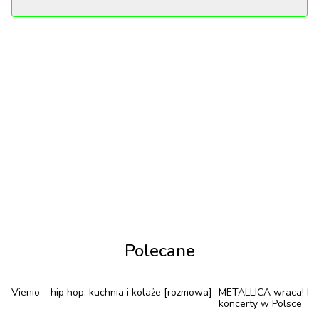
zmiany ewolucyjne. Człowiek za 1000 lat wygląda
niczym z filmów o apokalipsie zombie.
Polecane
Vienio – hip hop, kuchnia i kolaże [rozmowa]
METALLICA wraca! Now
koncerty w Polsce
Chociaż nasza wiedza technologiczna znakomicie