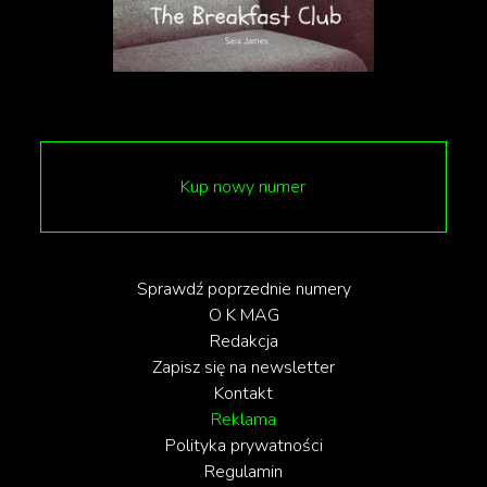
ostateczny kształt modelu wpłynęła również teoria
badaczy, według której człowiek wykształci
podwójne powieki. To z kolei ma chronić nasze gałki
oczne przed szkodliwym światłem ekranów
urządzeń mobilnych i stacjonarnych.
Kup nowy numer
Sprawdź poprzednie numery
O K MAG
Redakcja
Zapisz się na newsletter
Kontakt
Reklama
Polityka prywatności
Regulamin