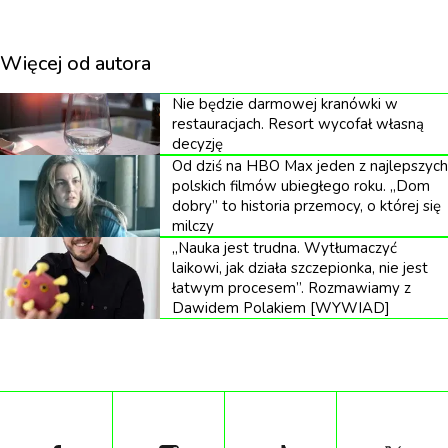
służy tworzeniu miejsc pracy, produktywności i
uczenia się nowych umiejętności, istnieje coraz więcej
Więcej od autora
i badań dowodów na negatywny wpływ, jaki może
Nie będzie darmowej kranówki w
ona mieć na nasze ciała. Aby w pełni zdać sobie
restauracjach. Resort wycofał własną
sprawę z konsekwencji jakie codzienna technologia
decyzję
Od dziś na HBO Max jeden z najlepszych
przyniesie w przyszłości, Toll Free Forwarding,
polskich filmów ubiegłego roku. „Dom
międzynarodowy dostawca usług
dobry” to historia przemocy, o której się
milczy
telekomunikacyjnych z siedzibą w Los Angeles w
„Nauka jest trudna. Wytłumaczyć
Kalifornii, pozyskał badania naukowe oraz opinie
laikowi, jak działa szczepionka, nie jest
łatwym procesem”. Rozmawiamy z
ekspertów i stworzył Mindy – człowieka z roku
Dawidem Polakiem [WYWIAD]
3000.
W tym celu firma podjęła współpracę z
projektantem 3D, który na podstawie wyników
badań i wniosków naukowców przygotował