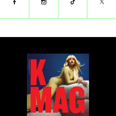
wirtualny model przyszłego przedstawiciela homo
sapiens, którego ciało zmieniło się z powodu
nadmiernego korzystania ze smartfonów, laptopów i
innych technologii.
Dziesiątki lat pochylania się nad ekranem laptopa
lub smartfona sprawią, że na ludzkich plecach
pojawi się garb, a szyja, określona jako „tech-neck”,
wyraźnie się skróci. Nasza dłoń zostanie
uformowana tak, aby konsekwentnie podtrzymywać
smartfon, stąd kciuk zmutuje w „piszący szpon”,
który przez większość czasu uderza w ekran
urządzenia – szpon jest twardszy i zakrzywiony. Ze
względu na ułożenia ramienia podczas trzymania
telefonu, łokcie ludzi z przyszłości będą z kolei
ustawione na stałe pod kątem 90 stopni. Na