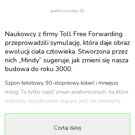
grafika symulacji 3D
Naukowcy z firmy Toll Free Forwarding
przeprowadzili symulację, która daje obraz
ewolucji ciała człowieka. Stworzona przez
nich „Mindy” sugeruje, jak zmieni się nasza
budowa do roku 3000.
Szpon tekstowy, 90-stopniowy łokieć i mniejszy
mózg. To tylko część zmian anatomicznych, na które
jesteśmy nieuchronnie skazani, jeśli nie zmienimy
trybu życia. Szalejący postęp technologiczny
sprawia, że nie jesteśmy w stanie wrócić do starych
Czytaj dalej
nawyków, które mogłyby zatrzymać niekorzystne