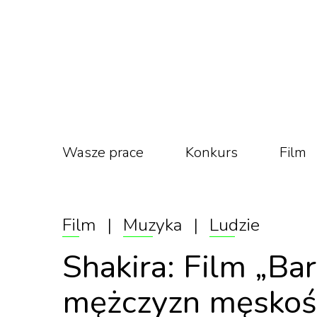
Wasze prace
Konkurs
Film
Film
|
Muzyka
|
Ludzie
Shakira: Film „Ba
mężczyzn męskośc