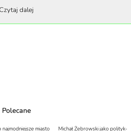
Czytaj dalej
, dzieląc zarówno publikę, jak i krytyków. Cześć widzów
e „60 minut” współautor scenariusza i partner Grety
temat reakcji niektórych mężczyzn na żarty na temat
 stanie przyjąć to dobrze. No już bez przesady!
”
Polecane
najmodniejsze miasto
Michał Żebrowski jako polityk-