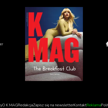
hakira.
er
ry
O K MAG
Redakcja
Zapisz się na newsletter
Kontakt
Reklama
Poli