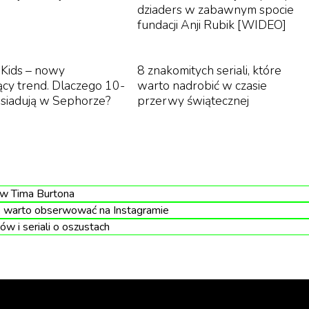
dziaders w zabawnym spocie
fundacji Anji Rubik [WIDEO]
hakira, która podziela zdanie swoich nastoletnich synów
Kids – nowy
8 znakomitych seriali, które
ący trend. Dlaczego 10-
warto nadrobić w czasie
zesiadują w Sephorze?
przerwy świątecznej
 Twierdzą, że pozbawia mężczyzn męskości. I w
chowuję dwóch chłopców. Chcę, aby czuli się pewn
ty. Lubię, kiedy popkultura wzmacnia kobiety bez
cia mężczyznami – chronienia i zapewniania
ów Tima Burtona
m narzędzi oraz zaufania, że możemy osiągnąć
e warto obserwować na Instagramie
szej esencji
”
skomentowała.
ów i seriali o oszustach
mają swoje funkcje w społeczeństwie. - Dopełniamy się i 