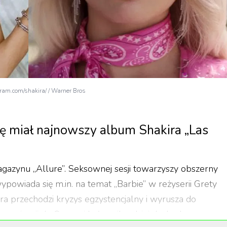
gram.com/shakira/ / Warner Bros
ę miał najnowszy album Shakira „Las
 magazynu „Allure”. Seksownej sesji towarzyszy obszerny
owiada się m.in. na temat „Barbie” w reżyserii Grety
óra przechodzi kryzys egzystencjalny i wyrusza do
nominacji do Oscara i była najbardziej dochodową