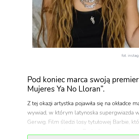
fot. insta
Pod koniec marca swoją premier
Mujeres Ya No Lloran”.
Z tej okazji artystka pojawiła się na okładce
wywiad, w którym latynoska supergwiazda wyp
Gerwig. Film śledzi losy tytułowej Barbie, kt
prawdziwego świata. „Barbie” zgarnęła osiem 