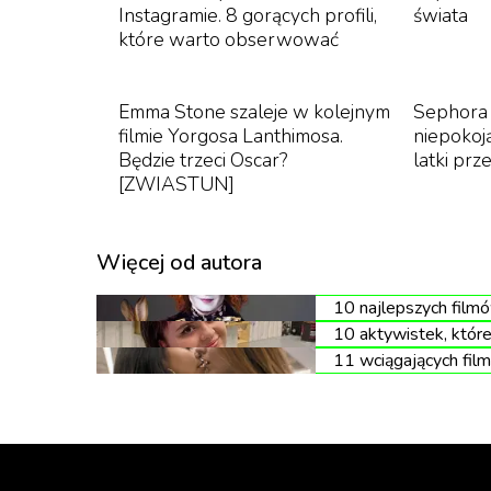
Czy „Barbie” to film anty-męski?
Instagramie. 8 gorących profili,
świata
które warto obserwować
Teraz do grona krytyków „Barbie” dołączyła S
temat filmu.
Emma Stone szaleje w kolejnym
Sephora 
filmie Yorgosa Lanthimosa.
niepokoj
Będzie trzeci Oscar?
latki pr
[ZWIASTUN]
„
Moi synowie nienawidzą tego filmu.
gruncie rzeczy się z tym zgadzam. Wy
Więcej od autora
siebie i jednocześnie szanowali kobie
odbierania mężczyznom możliwości by
10 najlepszych film
dobrobytu. Wierzę w dawanie kobieto
10 aktywistek, któr
wszystko, co chcemy, ale bez utraty na
11 wciągających film
Jej zdaniem zarówno mężczyźni, jak i kobiety 