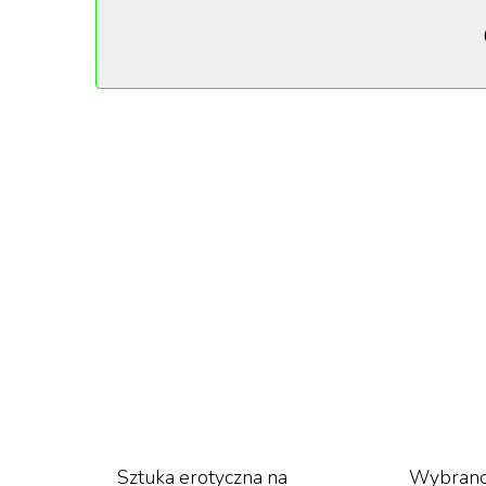
produkcją w 2023 roku.
Swego czasu „Barbie” wywołała niemałą burzę
uznała film za atak na mężczyzn. W wywiadzi
Gerwig, Noah Baumbach, wypowiedział się na 
patriarchatu.
„
Wydawało mi się, że mężczyźni będą w
skomentował.
Sztuka erotyczna na
Wybrano 