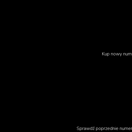
równowaga powinna zostać – podsumowała S
Kup nowy num
Sprawdź poprzednie nume