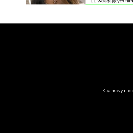
11 wciągających film
imperium: Antoine czy Delphine.
Niektórzy eksperci porównują rywalizację dzie
Podejrzewa się, że perypetie rodziny Murdoch 
w świetnie ocenianym serialu „Sukcesja”.
Kup nowy num