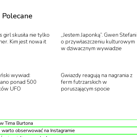
Polecane
of Economics, a następnie pracowała w firmie McKinsey
ykonawczego marki Dior, gdzie do 2013 roku pełniła
girl skusiła nie tylko
„Jestem Japonką”. Gwen Stefani
ner. Kim jest nowa it
o przywłaszczeniu kulturowym
ilka miesięcy później została wiceprezeską wykonawczą
w dziwacznym wywiadzie
owanie działań związanych z produktami marki oraz strate
nią zarządu oraz komitetu wykonawczego LVMH.
znes. Żona Bernarda oraz wszystkiego jego dzieci pracu
ński wywiad:
Gwiazdy reagują na nagrania z
ano ponad 500
ferm futrzarskich w
ncernu. 30-letni Alexandre jest wiceprezesem
ków UFO
poruszającym spocie
iffany & Co., 28-letni Frédéric jest dyrektorem
n – dyrektorem ds. rozwoju i marketingu zegarków Loui
ów Tima Burtona
yn Bernarda, został wiceprezesem zarządu oraz szefem
e warto obserwować na Instagramie
cje na temat tego, kto stanie na czele rodzinnego