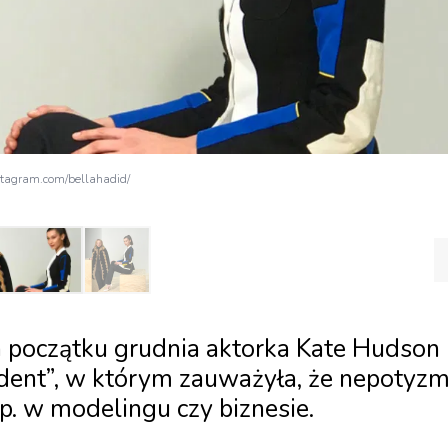
stagram.com/bellahadid/
a początku grudnia aktorka Kate Hudson
dent”, w którym zauważyła, że nepotyz
p. w modelingu czy biznesie.