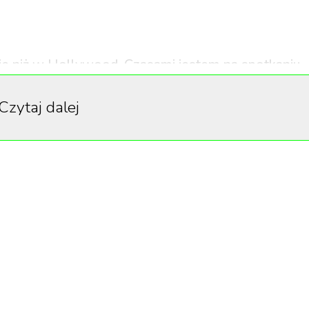
ie niż w Hollywood. Czasami jestem na spotkaniu
to dziecko. Ta osoba nie ma pojęcia, o czym mówi
”
Czytaj dalej
 że
Elon Musk nie jest już najbogatszym człowiekiem na
łaściciel koncernu LVMH, do którego należą takie marki 
czy Fenty.
nie na czele marki Dior, zastępując tym samym Pietro
ku. Beccari przejmie stery w Louis Vuitton, zastępując