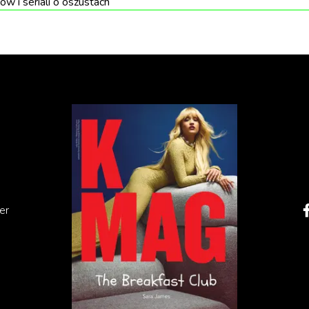
ów i seriali o oszustach
ci Arnaulta do rywalizacji dzieci Ruperta Murdocha.
stanowiły inspirację do stworzenia historii rodziny Royó
er