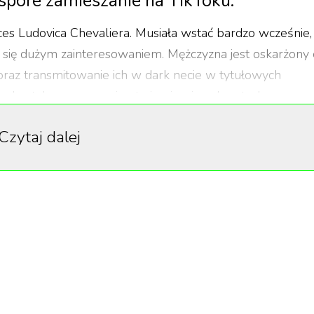
spore zamieszanie na TikToku.
ces Ludovica Chevaliera. Musiała wstać bardzo wcześnie,
y się dużym zainteresowaniem. Mężczyzna jest oskarżony 
raz transmitowanie ich w dark necie w tytułowych
o brutalna – w mowie otwierającej prokuratorka przyzna
Czytaj dalej
ego mieszkania. W jego centrum znajduje się komputer 
ości pomaga jej wytresowana sztuczna inteligencja.
zi na sesje zdjęciowe, buszuje po dark necie, gra w
sja oraz pogoń za adrenaliną.