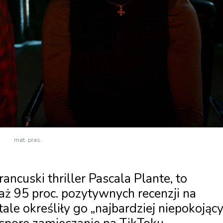
mat. pras.
ancuski thriller Pascala Plante, to
ż 95 proc. pozytywnych recenzji na
ale określiły go „najbardziej niepokoją