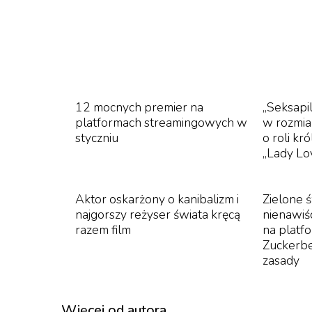
12 mocnych premier na
„Seksapil
platformach streamingowych w
w rozmia
styczniu
o roli kr
„Lady L
Aktor oskarżony o kanibalizm i
Zielone 
najgorszy reżyser świata kręcą
nienawi
razem film
na platf
Zuckerb
zasady
Więcej od autora