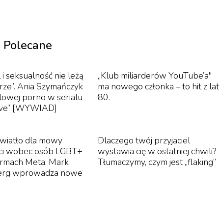
Polecane
 i seksualność nie leżą
„Klub miliarderów YouTube’a"
rze”. Ania Szymańczyk
ma nowego członka – to hit z lat
ólowej porno w serialu
80.
ove” [WYWIAD]
światło dla mowy
Dlaczego twój przyjaciel
ści wobec osób LGBT+
wystawia cię w ostatniej chwili?
ormach Meta. Mark
Tłumaczymy, czym jest „flaking”
erg wprowadza nowe