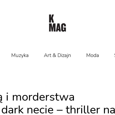
Muzyka
Art & Dizajn
Moda
ą i morderstwa
ark necie – thriller n