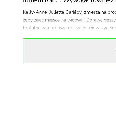
filmem roku”. Wywołał również 
Kelly-Anne (Juliette Gariépy) zmierza na pro
żeby zająć miejsce na widowni. Sprawa ciesz
brutalne zamordowanie trzech dziewczynek o
czerwonych pokojach. Zbrodnia jest wyjątkow
że te obrazy spędzają jej sen z powiek.
Obsesja niejedno ma imię
Po procesie główna bohaterka wraca do pust
ogromnymi monitorami, a w wysyłaniu wiadom
Prowadzi bardzo specyficzny tryb życia – chod
wirtualnego pokera. To, co ją napędza to obse