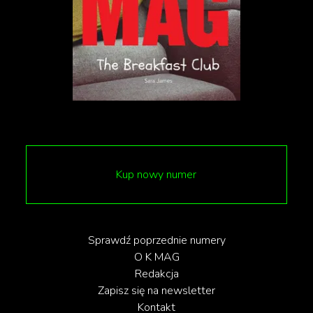
ograniczamy ilość plastiku w opakowaniach
naszych produktów. Wykorzystanie
recyklingowego plastiku do produkcji
obuwia to nasz kolejny krok w walce o
czystszą planetę
”
powiedziała Aleksandra
Robaszkiewicz, Head of Corporate
Communications Lidl Polska.
Kup nowy numer
Nowe życie butelek
W jaki sposób udało się ze starych butelek
Sprawdź poprzednie numery
plastikowych stworzyć najnowszą kolekcję? Plastik
O K MAG
przechodzi przez szereg procesów, które dają mu
Redakcja
Zapisz się na newsletter
drugie życie. Butelki PET są tłoczone, czyszczone,
Kontakt