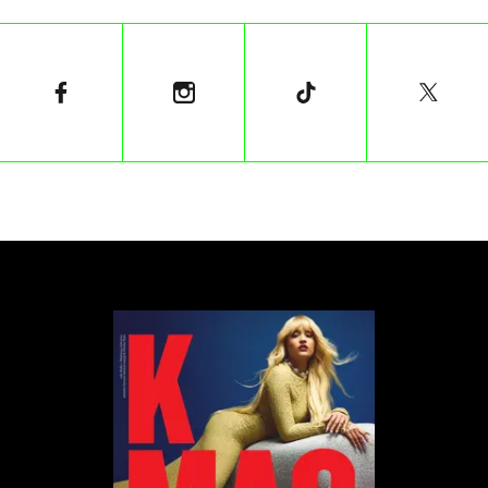
Bound Plastic została wykonana w całości z
przetworzonych butelek PET. 25% materiału
zostało wyprodukowane z plastiku związanego z
oceanem – zalegającego na plażach, wyspach oraz
rejonach przybrzeżnych w Azji, z których mogły
trafić do wody. Natomiast pozostałe 75% składa się
z tradycyjnie zbieranych i poddawanych recyklingowi
butelek PET.
„
– „W Lidlu wiemy, że każda plastikowa
torba, butelka czy słomka ma znaczenie – bo
na całym świecie są ich miliardy. Dlatego
podjęliśmy zobowiązanie REset Plastic i