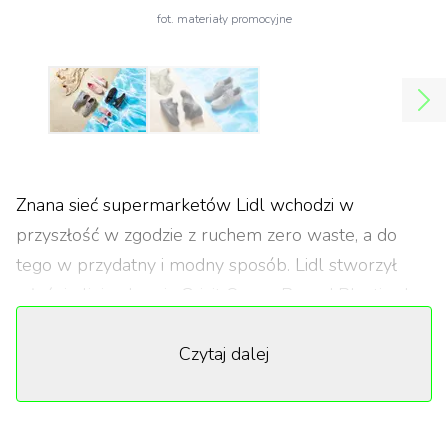
fot. materiały promocyjne
Znana sieć supermarketów Lidl wchodzi w
przyszłość w zgodzie z ruchem zero waste, a do
tego w przydatny i modny sposób. Lidl stworzył
właśnie linię obuwia Crivit Ocean Bound Plastic, do
produkcji której wykorzystano plastik pochodzący z
Czytaj dalej
recyklingu. To kolejny krok w walce o czystszą
planetę.
Nadmierna produkcja plastiku i to, jak zaśmieca on