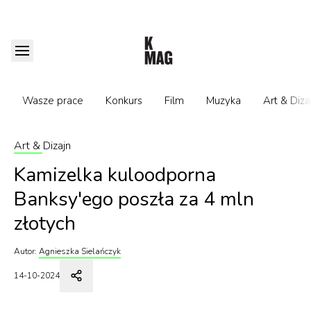
Wasze prace
Konkurs
Film
Muzyka
Art & Diza
Art & Dizajn
Kamizelka kuloodporna
Banksy'ego poszła za 4 mln
złotych
Autor:
Agnieszka Sielańczyk
14-10-2024