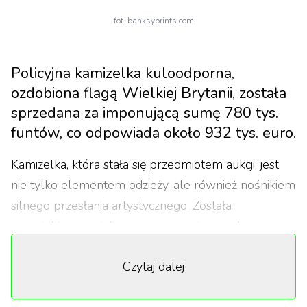
fot. banksyprints.com
Policyjna kamizelka kuloodporna,
ozdobiona flagą Wielkiej Brytanii, została
sprzedana za imponującą sumę 780 tys.
funtów, co odpowiada około 932 tys. euro.
Kamizelka, która stała się przedmiotem aukcji, jest
nie tylko elementem odzieży, ale również nośnikiem
silnego przesłania artystycznego. Została
zaprojektowana jako wyraz sprzeciwu wobec
rosnącej przestępczości oraz przemocy w Wielkiej
Czytaj dalej
Brytanii. Jej sprzedaż odbyła się 9 października w
ramach aukcji organizowanej przez Sotheby's.