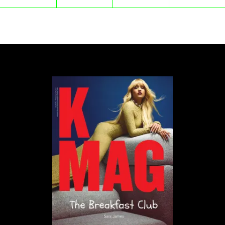
Początkowo szacowana na 300-400 tys. funtów,
ostateczna cena kamizelki znacznie przekroczyła
oczekiwania, co podkreśliło rosnącą wartość
Banksy'ego na rynku sztuki. Emma Baker, dyrektor
sprzedaży dzieł sztuki współczesnej w Sotheby’s,
zauważyła:
„Tylko Banksy potrafi to zrobić – udaje mu się
skondensować złożony problem społeczny za
pomocą ekstrawaganckiego przedmiotu”.