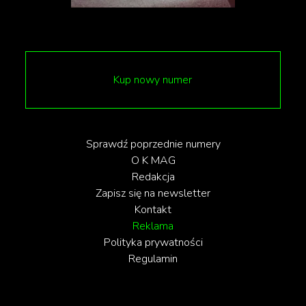
Mimo że kamizelka osiągnęła cenę znacznie
przekraczającą szacunki, tożsamość kupującego nie
została ujawniona.
Kup nowy numer
Sprawdź poprzednie numery
O K MAG
Redakcja
Zapisz się na newsletter
Kontakt
Reklama
Polityka prywatności
Regulamin