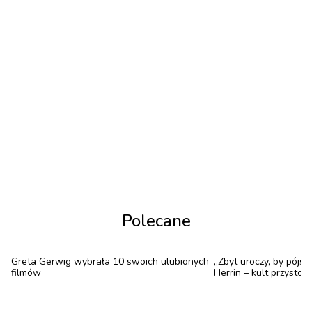
Kamizelka była noszona przez rapera Stormzy
podczas jego występu na festiwalu Glastonbury w
2019 roku, co dodatkowo podniosło jej status jako
obiektu artystycznego. Dziennikarze podkreślali, że
dzieło Banksy'ego nie tylko komentuje kwestie
bezpieczeństwa publicznego, ale odnosi się do
szerszych problemów społecznych, takich jak
nierówności rasowe i przemoc.
Polecane
Greta Gerwig wybrała 10 swoich ulubionych
„Zbyt uroczy, by pójść
filmów
Herrin – kult przysto