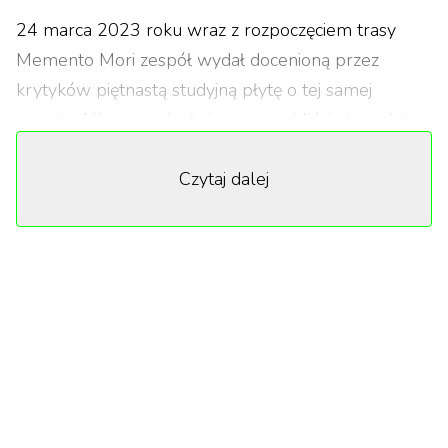
24 marca 2023 roku wraz z rozpoczęciem trasy
Memento Mori zespół wydał docenioną przez
krytyków piętnastą studyjną płytę o tej samej
nazwie. Album znalazł się na naszej liście
top płyt
2023 roku
. „Rolling Stone” określiło pierwszy
Czytaj dalej
singiel, „Ghosts Again”, jako „hipnotyzujący”,
natomiast „Revolver” nazwał go „urokliwą,
nawiedzającą piosenką”, do której teledysk w
reżyserii Antona Corbijna był inspirowany filmem
Ingmara Bergmana „Siódma pieczęć”.
Część miłośników
Depeche Mod
e z pewnością
wybrała się na koncert grupy w ramach