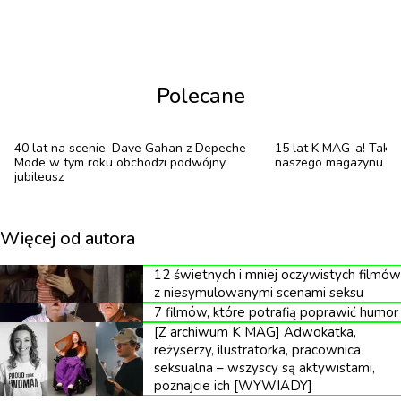
zeszłorocznych trasy, jednak wielu zamierza to
powtórzyć jeszcze w lutym tego roku. Już 27 i 29
lutego zespół zagra w Atlas Arenie w Łodzi,
prezentując zarówno nowe kawałki, jak i dobrze
Polecane
wszystkim znane starsze utwory, z „Personal Jesus” i
„Enjoy The Silence” na czele.
40 lat na scenie. Dave Gahan z Depeche
15 lat K MAG-a! Tak 
Mode w tym roku obchodzi podwójny
naszego magazynu [G
jubileusz
Zostały jeszcze ostatnie bilety, a czasu coraz mniej,
Więcej od autora
więc sugerujemy nie zwlekać. Do zdobycia na
12 świetnych i mniej oczywistych filmów
stronie
LiveNation.pl
.
z niesymulowanymi scenami seksu
7 filmów, które potrafią poprawić humor
[Z archiwum K MAG] Adwokatka,
reżyserzy, ilustratorka, pracownica
seksualna – wszyscy są aktywistami,
poznajcie ich [WYWIADY]