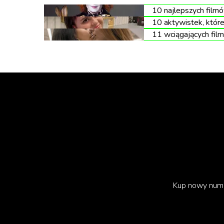
10 najlepszych film
10 aktywistek, któr
11 wciągających film
Nie wszystkim udaje się dotrwać do końca fil
Kup nowy num
pierwszych 10 minut, czyli w trakcie brutalnej
później – podczas scen pod prysznicem i gale
Nieco łagodnej było w Australii, gdzie dwie o