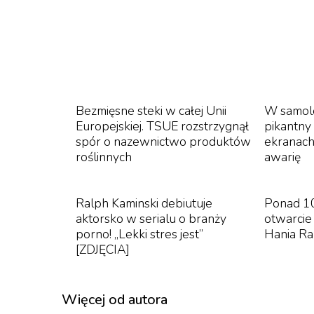
Jest większy budżet, większy rozmach i więc
sam siebie, czego dowodzą reakcje widzów n
scenie pod prysznicem. Pojawiają się głosy, że
Bezmięsne steki w całej Unii
W samol
Europejskiej. TSUE rozstrzygnął
pikantny 
spór o nazewnictwo produktów
ekranach.
roślinnych
awarię
Ralph Kaminski debiutuje
Ponad 1
aktorsko w serialu o branży
otwarcie
porno! „Lekki stres jest”
Hania Ra
[ZDJĘCIA]
Więcej od autora