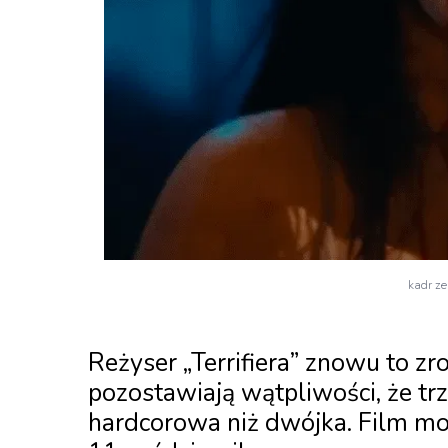
kadr ze
Reżyser „Terrifiera” znowu to zr
pozostawiają wątpliwości, że trze
hardcorowa niż dwójka. Film mo