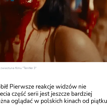
 zwiastuna filmu "Terrifier 3"
obił! Pierwsze reakcje widzów nie
cia część serii jest jeszcze bardziej
żna oglądać w polskich kinach od piątk