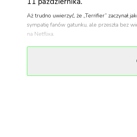
11 października.
Aż trudno uwierzyć, że „Terrifier” zaczynał j
sympatię fanów gatunku, ale przeszła bez więk
na Netflixa.
Prawdziwy szał przyszedł dopiero wraz z drugą
relacje widzów, którzy byli świadkiem, jak l
efekcie film zarobił ponad 15 mln dolarów prz
Dziś Klaun Art stawiany jest obok takich ikon
Krwawe święta z Klaunem Arte
W trzeciej części Klaun Art powraca, by ter
Bożego Narodzenia. Na jego celowniku ponownie
traumą po poprzednim spotkaniu z Artem.