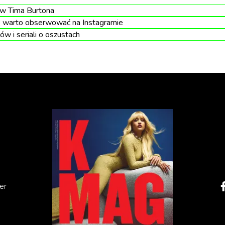
ów Tima Burtona
e warto obserwować na Instagramie
ów i seriali o oszustach
mu. W Wielkiej Brytanii 9 osób wyszło w trakcie
er
 sekwencji otwierającej. Kolejne dwie ulotniły się nieco
rii handlowej. Inny uczestnik wydarzenia zwymiotował.
soby zemdlały.