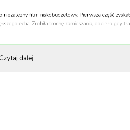
ako niezależny film niskobudżetowy. Pierwsza część zyska
szego echa. Zrobiła trochę zamieszania, dopiero gdy traf
 częścią. Po premierze „Terrifiera 2” social media zalał
udzie mdleją, wymiotują lub uciekają w popłochu z seansu
Czytaj dalej
y budżecie 250 tys. dolarów i stał się globalną sensacją
 horroru jak Freddy Krueger.
m
roryzować mieszkańców Miles County w okresie Świąt
 znajdują się Sienna i jej brat, którzy wciąż zmagają się