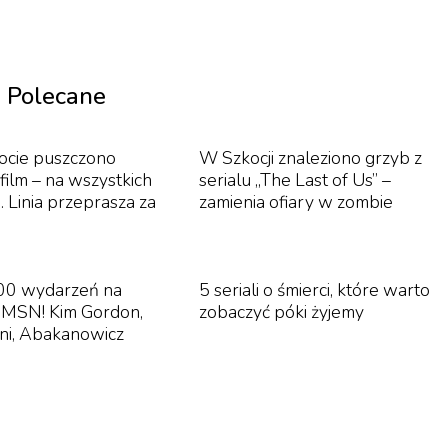
ej szalonych morderstw. Reżyser Damien Leone przeszed
a przedpremierowych pokazach. Sporo mówi się np. o
 ma ona szansę przejść do historii.
Polecane
ocie puszczono
W Szkocji znaleziono grzyb z
film – na wszystkich
serialu „The Last of Us” –
 Linia przeprasza za
zamienia ofiary w zombie
00 wydarzeń na
5 seriali o śmierci, które warto
 MSN! Kim Gordon,
zobaczyć póki żyjemy
ni, Abakanowicz