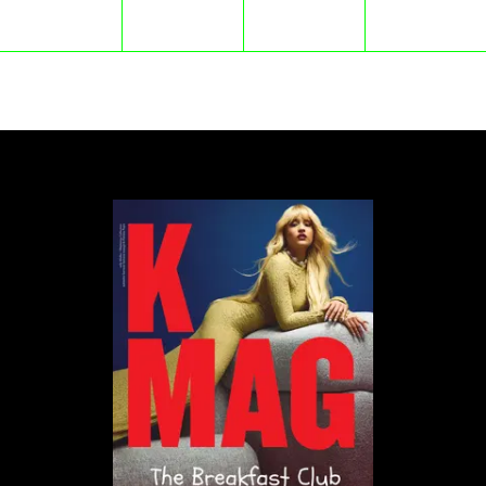
W prestiżowym, warszawskim hotelu ginie
piękna influencerka, która miała pomóc głównym
bohaterom w rozpracowaniu pewnej
zorganizowanej grupy przestępczej. Wszystko
wskazuje jednak, że sprawa może łączyć się z
inną, nad którą pracuje ten duet, a która dotyczy
tajemniczych zaginięć kobiet w latach
dziewięćdziesiątych. Obiecuję, że będzie
przerażająco, momentami zabawnie, a z
pewnością... wybuchowo. Dosłownie”.
O autorce
Paulina Świst. Kiedyś pisała dla rozrywki, do pracy
szła na salę sądową – teraz bywa odwrotnie.