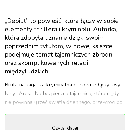
„Debiut” to powieść, która łączy w sobie
elementy thrillera i kryminału. Autorka,
która zdobyła uznanie dzięki swoim
poprzednim tytułom, w nowej książce
podejmuje temat tajemniczych zbrodni
oraz skomplikowanych relacji
międzyludzkich.
Brutalna zagadka kryminalna ponownie łączy losy
Niny i Aresa. Niebezpieczna tajemnica, która nigdy
nie powinna ujrzeć światła dziennego, przewróci do
góry nogami ich życie, które przecież i tak trudno
było nazwać spokojnym i ustabilizowanym.
Czytaj dalej