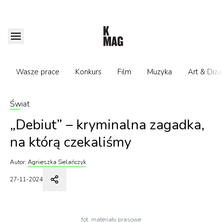
Wasze prace
Konkurs
Film
Muzyka
Art & Diza
Świat
„Debiut” – kryminalna zagadka,
na którą czekaliśmy
Autor:
Agnieszka Sielańczyk
27-11-2024
fot. materiały prasowe