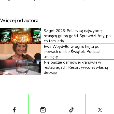
ma z tym jakiś związek? Jak bardzo trzeba się
zagłębić w mroczne tajemnice przestępczego
świata, żeby dotrzeć do prawdy? I czy aby na
Więcej od autora
pewno wszystkim zależy na tym, żeby ją ujawnić.
Sziget 2026: Polacy są najszybciej
rosnącą grupą gości. Sprawdziliśmy, po
Paulina Świst, która od lat ma rzeszę wiernych
co tam jadą
czytelników ceniących jej umiejętność budowania
Ewa Woydyłło w ogniu hejtu po
napięcia oraz nieprzewidywalnych zwrotów akcji,
słowach o Idze Świątek. Podcast
usunięty
mówi nam o książce:
Nie będzie darmowej kranówki w
restauracjach. Resort wycofał własną
decyzję
„Nazywam się Paulina Świst... Nie no, naprawdę
nazywam się inaczej, ale pod tym pseudonimem
piszę kryminały. Dziś premiera najnowszego z
nich, który jest moją siedemnastą książką, na co
najmniej wskazuje tytuł: „Debiut”. Co tym razem?