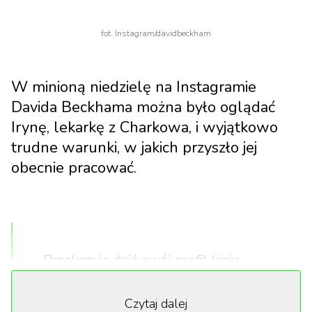
fot. Instagram/davidbeckham
W minioną niedzielę na Instagramie
Davida Beckhama można było oglądać
Irynę, lekarkę z Charkowa, i wyjątkowo
trudne warunki, w jakich przyszło jej
obecnie pracować.
„
– Przekazuję dziś swój profil Irinie,
szefowej Regionalnego Centrum
Perinatalnego w Charkowie, która pomaga
Czytaj dalej