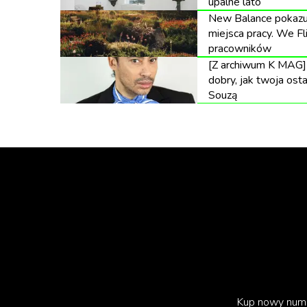
upalne lato
II Wyróżnienie: Marcin Pucyk „Unilever / AX
New Balance pokazuje
miejsca pracy. We F
Zdjęcia:
pracowników
[Z archiwum K MAG] 
Zwycięzca: Mikołaj Syguda „Yes. Portret kobie
dobry, jak twoja ost
Souzą
I Wyróżnienie: Julian Kernbach „HBO The last 
II Wyróżnienie: Michał Englert „Fortuna Bogin
Scenografia:
Zwycięzca: Nara Dumitrescu „Betclic Płaciliś
I Wyróżnienie: Paweł Dąbrowski „HBO The last
II Wyróżnienie: Natalia Mleczak „Image Play D
Kostiumy:
Kup nowy num
Zwycięzcy: Paulina Surma i Sebastian Tokarczy