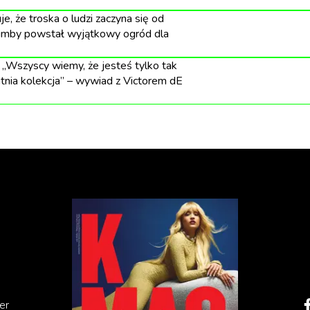
E/ Łapy w górę” (Watchout Studio)
, że troska o ludzi zaczyna się od
limby powstał wyjątkowy ogród dla
„Wszyscy wiemy, że jesteś tylko tak
cy” (F25)
atnia kolekcja” – wywiad z Victorem dE
of us” (Ilmatic)
i” (Watchout Studio)
my podatki” (Dobro)
 of us” (Ilmatic)
ifferent” (Lucky Luciano)
er
k „Ikea Starter” (Spokój Film)