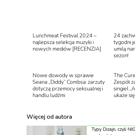
oceniali głównie przedstawiciele danego
reżyserzy, w kategorii scenografia – 
kilkunastu doświadczonych producen
Dławichowski, wiceprezes Stowarzyszen
Timecode.
Lunchmeat Festival 2024 –
24 zachw
najlepsza selekcja muzyki i
tygodni j
nowych mediów [RECENZJA]
umilą na
sezon!
Wyniki głosowania zaprezentowano podczas u
Nowe dowody w sprawie
The Cure
Iluzjon, na której przyznano nagrody główne i
Seana „Diddy” Combsa: zarzuty
Zespół 
dotyczą przemocy seksualnej i
singiel „
Kategorie CRAFT:
handlu ludźmi
ukaże si
Reżyseria:
Więcej od autora
Zwyciężczyni: Monika Kmita „Yes. Portret kobi
Typy Dizajn, czyli N
I Wyróżnienie: Filip Załuska „SAR Bingo” (F25