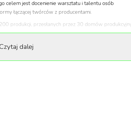
 celem jest docenienie warsztatu i talentu osób
formy łączącej twórców z producentami.
 200 produkcji, przesłanych przez 30 domów produkcyjn
ścią na rynku jest kategoria Zrównoważona Produkcja, w
ie dbające o klimat i środowisko przy swoich realizacja
Czytaj dalej
ranży reklamowej oraz kilkunastu doświadczonych
niania prac był rzetelny i uczciwy. Wzorowaliśmy s
Powołaliśmy więc 144 osobową Akademię jurorską
cą którego każdy członek Akademii mógł
głosy. Następnie system zliczył wyniki i tak
 zadbaliśmy w ten sposób, że każdą kategorię