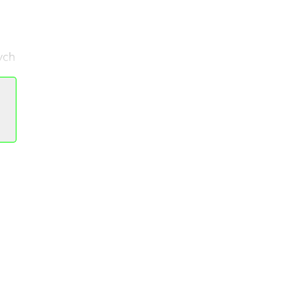
ych
ch.
ię
 i