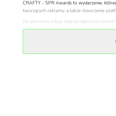
CRAFTY - SPR Awards to wydarzenie, którego
tworzących reklamy, a także stworzenie plat
Do pierwszej edycji nagród zgłoszono ponad
i postprodukcyjnych, w 14 kategoriach. Nowo
której nagrodzono domy produkcyjne szczególn
W skład Akademii jurorskiej weszli twórcy b
producentów.
„
Bardzo zależało nam, aby sposób oce
na systemie przyznawania Oscarów. 
stworzyliśmy system online, za pomo
anonimowo ocenić prace i oddać swoje 
wyłoniliśmy laureatów. O jakość ocen