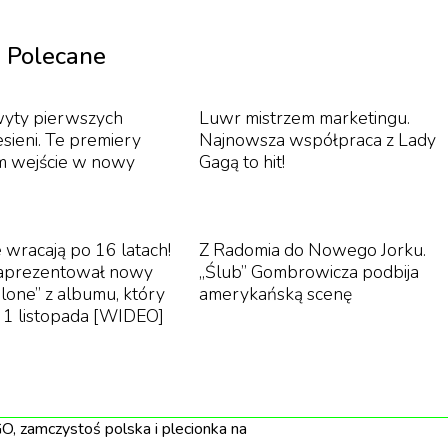
 tzw. „kraftu” – i tak w kategorii reżyseria ocenial
scenografowie itd. Akademię uzupełniło jeszcze
Polecane
tów z naszego stowarzyszenia
”
mówi Tomek
ia Producentów Reklamowych i prezes domu produkcyjn
yty pierwszych
Luwr mistrzem marketingu.
esieni. Te premiery
Najnowsza współpraca z Lady
m wejście w nowy
Gagą to hit!
roczystej gali finałowej 30 września w warszawskim kin
 wracają po 16 latach!
Z Radomia do Nowego Jorku.
 po dwa wyróżnienia w każdej kategorii.
zaprezentował nowy
„Ślub” Gombrowicza podbija
Alone” z albumu, który
amerykańską scenę
ę 1 listopada [WIDEO]
ecy” (F25)
IGO, zamczystoś polska i plecionka na
)