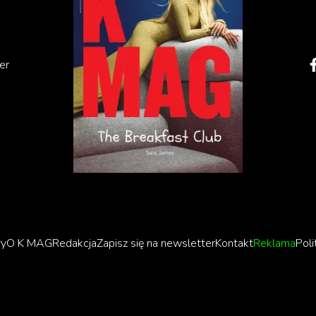
er
wajcarska artystka, producentka i wokalistka, która
e do muzyki elektronicznej. Urodziła się w Szwajcarii,
unikalną tożsamość artystyczną. Devi znana jest z łączenia
ry
O K MAG
Redakcja
Zapisz się na newsletter
Kontakt
Reklama
Poli
j twórczości, co czyni jej muzykę nie tylko
owym. Devi postrzega rave jako współczesne świątynie,
i i duchowego uzdrowienia poprzez muzykę. Jej podejśc