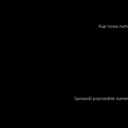
Kup nowy num
Na drugim miejscu niesamowita Aïsha Devi. Sz
zdobyła uznanie za swoje innowacyjne podejści
mając nepalskie korzenie, co wpłynęło na jej 
Sprawdź poprzednie nume
elementów rytualnych i medytacyjnych w swoje
doświadczeniem dźwiękowym, ale także duch
gdzie można doświadczyć kulturowej wolnośc