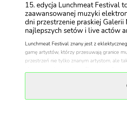
15. edycja Lunchmeat Festival t
zaawansowanej muzyki elektroni
dni przestrzenie praskiej Galeri
najlepszych setów i live actów
Lunchmeat Festival znany jest z eklektyczn
gamę artystów, którzy przesuwają granice muzy
przestrzeń nie tylko znanym artystom, ale t
eksperymentowania i współpracy między twó
15. edycja festiwalu przyniosła rozbudowany l
Katarina Gryvul (Ukraina) i Alex Guevara (Pe
Wyjątkowe doświadczenie
Festiwal charakteryzuje się zaangażowaniem