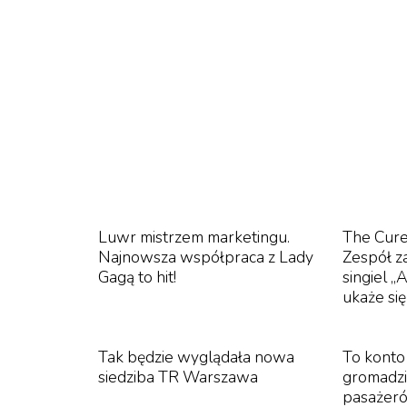
łączą elementy dźwiękowe i wizualne. W jub
audiowizualne na żywo, sety DJ-skie i projek
artystycznego.
Jednym z najciekawszych występów tegoroczne
niezwykłe kolaże dźwiękowe i znana jest ze
członkiem Pocahontas Collective, a jej twórcz
emocjonalnym uzdrawianiu na scenie, łącząc 
syntezatorów. Prosta forma – bardzo mocne 
Luwr mistrzem marketingu.
The Cure
Najnowsza współpraca z Lady
Zespół 
Gagą to hit!
singiel „
ukaże si
Tak będzie wyglądała nowa
To konto
siedziba TR Warszawa
gromadzi 
pasażer