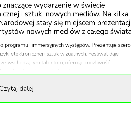
o znaczące wydarzenie w świecie
cznej i sztuki nowych mediów. Na kilka
i Narodowej stały się miejscem prezentacj
 artystów nowych mediów z całego świata
ego programu i immersyjnych występów. Prezentuje szer
ki elektronicznej i sztuk wizualnych. Festiwal daje
akże wschodzącym talentom, oferując możliwość
rcami o różnych doświadczeniach.
ine-up. Wśród gwiazd tegorocznej edycji znaleźli się:
Czytaj dalej
ru), Aïsha Devi, Machinedrum, Strangeloop i Pinch.
 w prezentowanie nowatorskich występów, które często