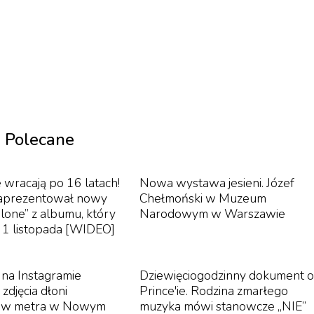
ileuszowej edycji można było zobaczyć pokazy
ty współpracy, które kwestionują tradycyjne formy wyraz
j edycji był koncert GbClifford. Praska artystka tworzy
 swoich emocjonalnie intensywnych performensów. Jest
ość skupia się na wyrażaniu niespełnionych pragnień i
zniekształcone wokale z niepokojącymi dźwiękami
Polecane
doświadczenie.
 wracają po 16 latach!
Nowa wystawa jesieni. Józef
zaprezentował nowy
Chełmoński w Muzeum
Alone” z albumu, który
Narodowym w Warszawie
ę 1 listopada [WIDEO]
 na Instagramie
Dziewięciogodzinny dokument o
zdjęcia dłoni
Prince'ie. Rodzina zmarłego
ów metra w Nowym
muzyka mówi stanowcze „NIE”