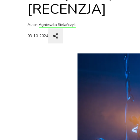
[RECENZJA]
Autor:
Agnieszka Sielańczyk
03-10-2024