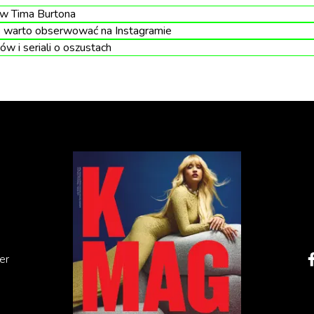
ziobie statku:
ów Tima Burtona
e warto obserwować na Instagramie
1
/
4
ów i seriali o oszustach
er