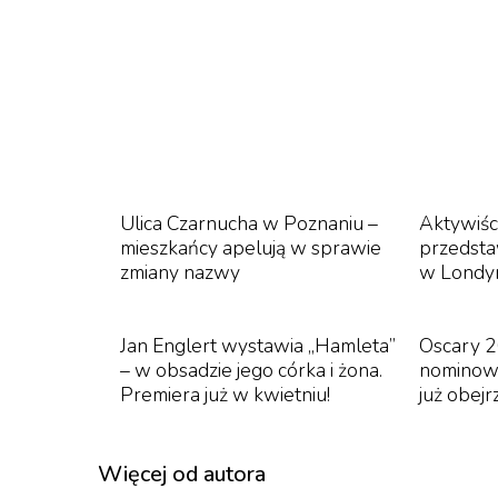
gromadząc ponad 3 mln odtworzeń. Niektórz
zastanawiali, czy film nie został wygenerowa
jednak nagranie zza kulis, na którym możemy 
niż sztuczna inteligencja – podpisała na Insta
Ulica Czarnucha w Poznaniu –
Aktywiśc
„
Zacząłem robić zdjęcia i filmy, potem 
mieszkańcy apelują w sprawie
przedsta
spódniczką i dramatycznym otoczeniem 
zmiany nazwy
w Londy
wyobrażaliśmy. Jej występ wzniósł e
momencie wszystko złożyło się w jedną
Jan Englert wystawia „Hamleta”
Oscary 2
surową mocą lodu i morza. To było su
– w obsadzie jego córka i żona.
nominow
„Bored Panda”, dodając, że największymi w
Premiera już w kwietniu!
już obej
Więcej od autora