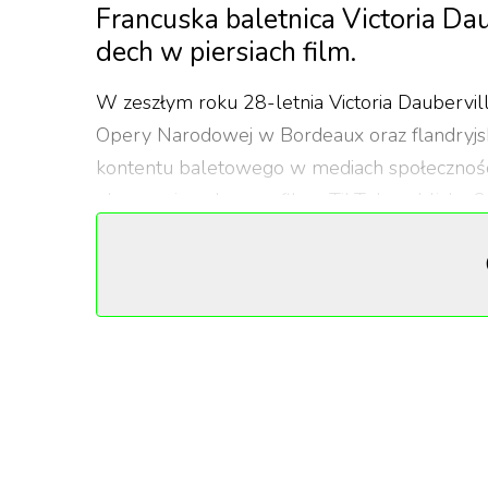
Francuska baletnica Victoria Dau
dech w piersiach film.
W zeszłym roku 28-letnia Victoria Dauberville
Opery Narodowej w Bordeaux oraz flandryjsk
kontentu baletowego w mediach społecznościo
obserwujących, a profil na TikToku – blisko 2
Dauberville i jej chłopak Mathieu Forget otrz
Antarktydzie. Stwierdzili, że to świetna okaz
warunki będą wymagające, ale wiedzieliśmy ró
powiedział Forget, znany i ceniony projekta
Sztuka na Antarktydzie
Ona zatańczyła na dziobie statku, a on wszyst