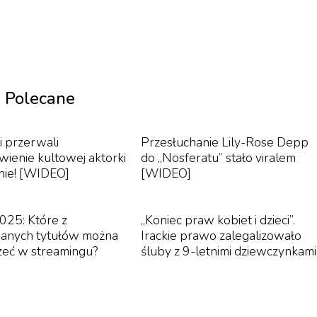
y użytkownicy podawali w wątpliwość jego prawdziwość
ny przez sztuczną inteligencję. Tancerka opublikowała
zobaczyć, jak to wszystko wyglądało. – Jest to dużo lep
gramie.
Polecane
i przerwali
Przesłuchanie Lily-Rose Depp
Victoria wystąpiła. Kontrast pomiędzy jej ruchami, j
wienie kultowej aktorki
do „Nosferatu” stało viralem
był jeszcze bardziej imponujący niż to, co sobie
nie! [WIDEO]
[WIDEO]
fekt wizualny na zupełnie nowy poziom. W pewny
 całość: pełne gracji ruchy Victorii kontrastujące 
025: Które z
„Koniec praw kobiet i dzieci”.
rrealistyczne
”
powiedział Forget w rozmowie z portal
anych tytułów można
Irackie prawo zalegalizowało
yzwaniami była pogoda oraz poruszający się statek.
rzeć w streamingu?
śluby z 9-letnimi dziewczynkami