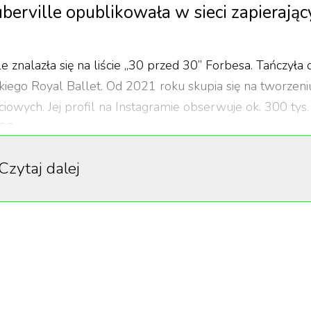
berville opublikowała w sieci zapierając
 znalazła się na liście „30 przed 30” Forbesa. Tańczyła 
iego Royal Ballet. Od 2021 roku skupia się na tworzeni
wych. Jej profil na Instagramie obserwuje ok. 300 tys.
00 tys.
ymali zaproszenie na rejs Ponant, czyli luksusowy rejs po
Czytaj dalej
ja, aby stworzyć tam coś pięknego. – Wiedzieliśmy, że
wnież, że jeśli nam się uda, to będzie to spektakularne 
nt ruchu, znany pod pseudonimem The Flying Man.
ko uchwycił. Efekt? Oszałamiający. Wideo stało się viralem