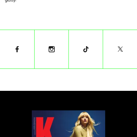
głosy!
Kaczyński w rozmowie z portalem.
W rzeczywistości nazwa ulicy nawiązuje do rodzaju
gleby, która występuje w tym rejonie – czarnoziemu
potocznie określanego czarnuchą. W okolicy
znajdują się również inne ulice o podobnym
charakterze etymologicznym, jak chociażby Jasna
Rola. W październiku 2022 roku Rada Miasta
podjęła decyzję o przemianowaniu fragmentu
kontrowersyjnej ulicy na Bielicową. Zmiana ta nie
była jednak związana z dyskusją na temat nazwy, a
wynikała z potrzeby uporządkowania nazewnictwa
w związku z przedłużeniem drogi.