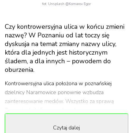
fot. Unsplash @Komarov Egor
Czy kontrowersyjna ulica w końcu zmieni
nazwę? W Poznaniu od lat toczy się
dyskusja na temat zmiany nazwy ulicy,
która dla jednych jest historycznym
śladem, a dla innych – powodem do
oburzenia.
Kontrowersyjna ulica położona w poznańskiej
dzielnicy Naramowice ponownie wzbudza
zainteresowanie mediów. Wszystko za sprawą
Poznanianki, która zaapelowała o zmianę jej nazwy.
Kobieta skontaktowała się z lokalnym portalem
Czytaj dalej
ePoznan.pl, który zwrócił się o komentarz do