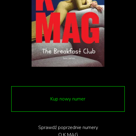
„
Cieszymy się z tej decyzji, gdyż odpowiada
ona naszym oczekiwaniom co do zasad
nadawania nazw w dzielnicy, które powinny
być związane w dużej mierze z historią,
dziedzictwem i tradycją nazewniczą
Naramowic
”
czytamy na stronie Rady
Miasta.
Kup nowy numer
tekst: Julia Klatt
Sprawdź poprzednie numery
O K MAG