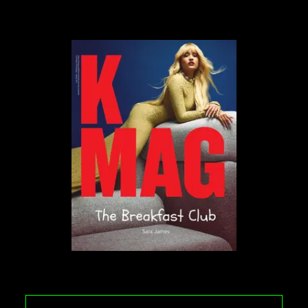
z końmi oraz w wersji bohaterskiej.
1
/
8