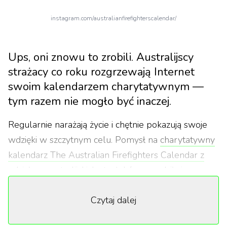
instagram.com/australianfirefighterscalendar/
Ups, oni znowu to zrobili. Australijscy
strażacy co roku rozgrzewają Internet
swoim kalendarzem charytatywnym —
tym razem nie mogło być inaczej.
Regularnie narażają życie i chętnie pokazują swoje
wdzięki w szczytnym celu. Pomysł na
charytatywny
kalendarz The Australian Firefighters Calendar z
udziałem australijskich strażaków
narodził się w
1993 roku. Cel był prosty i szlachetny, chodziło o
Czytaj dalej
zebranie pieniędzy dla Fundacji Dziecięcego Szpitala
(Children's Hospital Foundation), pomagającej