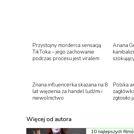
Sprawdźcie 7 najciekawszych premier Max, k
Przystojny morderca sensacją
Ariana G
Go
TikToka – jego zachowanie
kanibali
podczas procesu jest viralem
szokując
Pełna zapierających dech w piersiach 
przerażającego potwora, który symbol
Znana influencerka skazana na 8
Polska a
lat więzienia za handel ludźmi i
zagłówka
niewolnictwo
zgłosiło j
Więcej od autora
10 najlepszych film