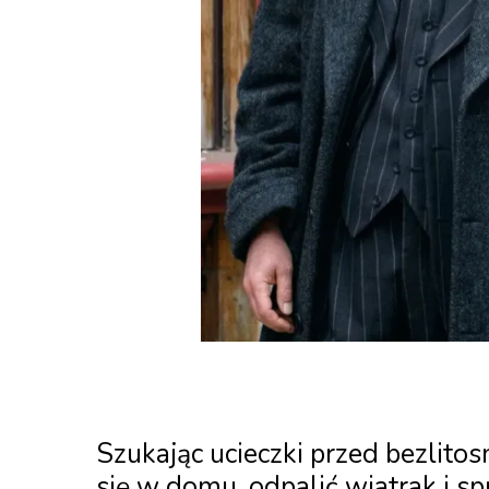
Szukając ucieczki przed bezlito
się w domu, odpalić wiatrak i s