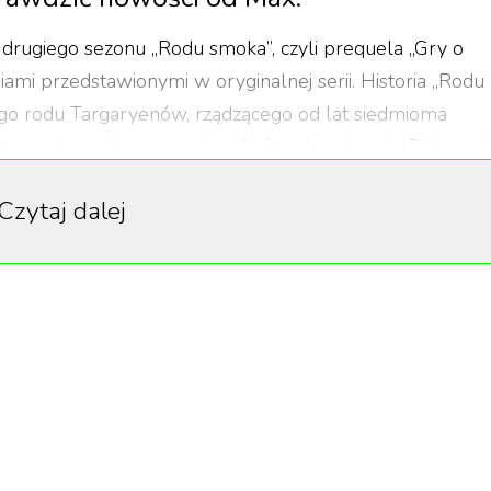
drugiego sezonu „Rodu smoka”, czyli prequela „Gry o
iami przedstawionymi w oryginalnej serii. Historia „Rodu
go rodu Targaryenów, rządzącego od lat siedmioma
stępcy tronu i teraz musi podjąć trudną decyzję. Dokonan
azuje się zbyt trudne, co ostateczne doprowadza do
Czytaj dalej
. Upadek rodu, znany później jako „taniec smoków”, wyd
le świetnych tytułów z gwiazdorską obsadą. Swoją
ger. Sobowtór”, będący rozszerzoną wersją filmu Jana
zdobył aż pięć nagród na 48. Festiwalu Polskich Filmów
ie jazdy m.in. film Sama Mendesa z Olivią Colman,
m, inspirowany prawdziwymi wydarzeniami thriller z Ke
zależnych Sundance.