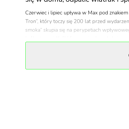
Czerwiec i lipiec upływa w Max pod znakiem 
Tron”, który toczy się 200 lat przed wydarzen
smoka” skupia się na perypetiach wpływowe
królestwami. Król Viserys nie doczekał się na
wyboru pomiędzy córką a młodszym bratem ok
początku brutalnej wojny domowej o sukcesję
się nieunikniony.
W tym miesiacu na platformie pojawi się wie
premierę będzie miał m.in. serial „Doppelgän
Holoubka z Kubą Gierszałem. Film Holoubka 
Fabularnych w Gdyni. Oprócz tego w rozkładz
kryminał z Saoirse Ronan i Samem Rockwelle
Knightley czy wielki hit festiwalu filmów nie