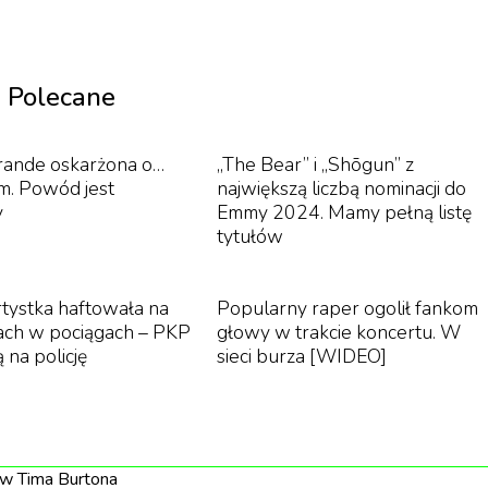
tóre naszym zdaniem warto obejrzeć w lipcu:
1
/
7
Polecane
rande oskarżona o…
„The Bear” i „Shōgun” z
dzilla (4/07)
zm. Powód jest
największą liczbą nominacji do
y
Emmy 2024. Mamy pełną listę
tytułów
efektów specjalnych historia Godzilli -
izuje japońskie lęki i kompleksy.
rtystka haftowała na
Popularny raper ogolił fankom
ch w pociągach – PKP
głowy w trakcie koncertu. W
ą na policję
sieci burza [WIDEO]
ów Tima Burtona