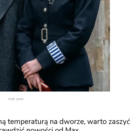
mat. pras.
sną temperaturą na dworze, warto zaszyć
prawdzić nowości od Max.