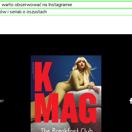
e warto obserwować na Instagramie
ów i seriali o oszustach
er