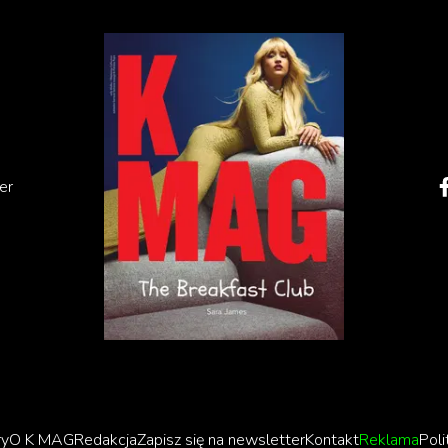
anie się początkiem nowej ery festiwalu, gdzie kierunek
odność gatunkowa:
er
go nie pokazujemy wyłącznie filmów typowo
ji znalazło się sporo filmów gatunkowych – mamy
sobiście mam słabość do sekcji Wolny Duch – to
wnych, intrygujących, niekiedy eksperymentalnych
ie tu coś dla siebie”, podkreśla Kolanowski.
ie na korytarzach kina można spotkać reżyserów pokroj
ry
O K MAG
Redakcja
Zapisz się na newsletter
Kontakt
Reklama
Poli