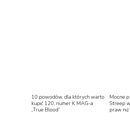
Nowa era Warszawskiego Festi
Z ponad 5000 zgłoszonych filmów zespół p
krótkometrażowych. Wśród nich znajdzie się
6 europejskich, 5 wschodnioeuropejskich i 20 
„
Skupiliśmy się na szukaniu filmów m
części z nich usłyszymy jeszcze niejed
WFF.
10 powodów, dla których warto
Mocne p
kupić 120. numer K MAG-a
Streep w
„True Blood”
praw niż