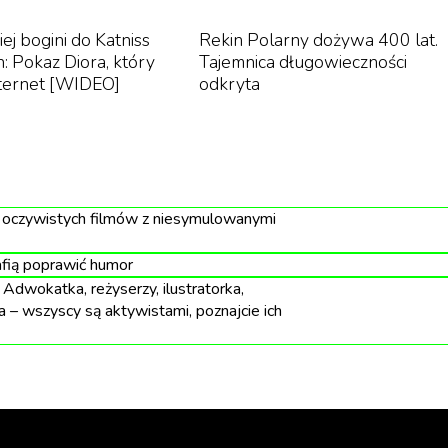
ej bogini do Katniss
Rekin Polarny dożywa 400 lat.
: Pokaz Diora, który
Tajemnica długowieczności
nternet [WIDEO]
odkryta
j oczywistych filmów z niesymulowanymi
afią poprawić humor
dwokatka, reżyserzy, ilustratorka,
 – wszyscy są aktywistami, poznajcie ich