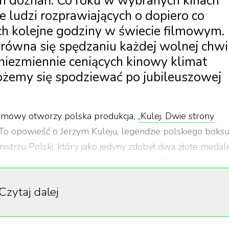
h doznań. Co roku w wybranych kinach
 ludzi rozprawiających o dopiero co
ch kolejne godziny w świecie filmowym.
równa się spędzaniu każdej wolnej chwi
niezmiennie ceniących kinowy klimat
emy się spodziewać po jubileuszowej
lmowy otworzy polska produkcja,
„Kulej. Dwie strony
o opowieść o Jerzym Kuleju, legendzie polskiego boksu
strzu Polski, który jako jedyny zdobył dwa złote medal
rzliwego małżeństwa sportowca z Heleną. W rolach główn
ka, a także m.in. Tomasz Kot, Bartek Gelner i Monika
Czytaj dalej
cji prasowej zapowiadającej festiwal Waldemar Kulej, syn
izmem i uznaniem wypowiadał się na temat produkcji