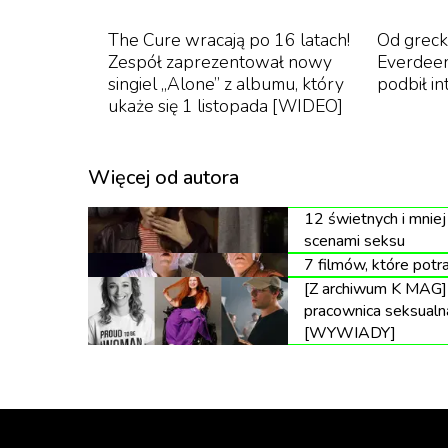
The Cure wracają po 16 latach!
Od grecki
Zespół zaprezentował nowy
Everdeen
singiel „Alone” z albumu, który
podbił i
ukaże się 1 listopada [WIDEO]
Więcej od autora
12 świetnych i mnie
scenami seksu
7 filmów, które potr
[Z archiwum K MAG] A
pracownica seksualna
[WYWIADY]