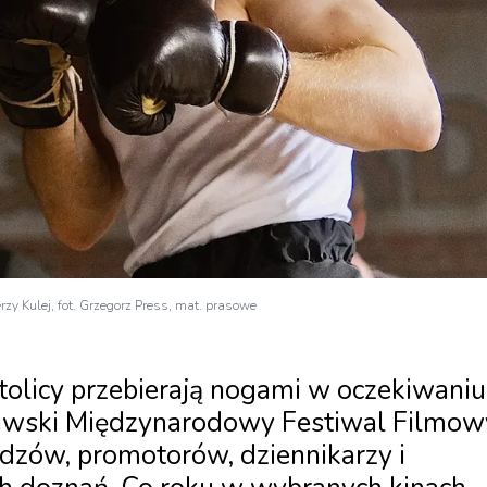
zy Kulej, fot. Grzegorz Press, mat. prasowe
stolicy przebierają nogami w oczekiwaniu
zawski Międzynarodowy Festiwal Filmow
idzów, promotorów, dziennikarzy i