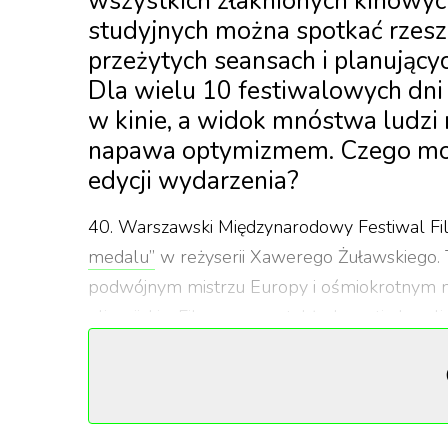
wszystkich złaknionych kinowyc
studyjnych można spotkać rzesze
przeżytych seansach i planujący
Dla wielu 10 festiwalowych dni 
w kinie, a widok mnóstwa ludzi 
napawa optymizmem. Czego moż
edycji wydarzenia?
40. Warszawski Międzynarodowy Festiwal Fi
medalu”
w reżyserii Xawerego Żuławskiego. T
podwójnym mistrzu Europy i ośmiokrotnym mi
olimpijskie. Film porusza także kwestię bu
występują Tomasz Włosok i Michalina Olszańs
Mikołajczak (
„Apokawixa”
). Podczas konferen
rzeczywistych bohaterów, z ogromnym optym
Watchout Studio.