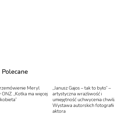
walu Filmowego
rogramowy WFF wybrał 84 filmy pełnometrażowe i 58
 aż 26 światowych premier, 18 premier międzynarodowy
polskich.
łodych twórców, często debiutantów. Wierzymy, że
Polecane
en raz
”
mówi Gustaw Kolanowski, dyrektor programow
rzemówienie Meryl
„Janusz Gajos – tak to było” –
 ONZ. „Kotka ma więcej
artystyczna wrażliwość i
 kobieta”
umiejętność uchwycenia chwili.
Wystawa autorskich fotografii
aktora