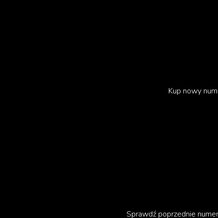
Kadr z filmu „Black Dog”, mat. prasowe
Można zatem liczyć, że jubileuszowa edycja st
wyznaczą młodzi, debiutanci, a także różnor
Kup nowy num
„Kino powinno być różnorodne, dlate
festiwalowych. W tegorocznej selekc
westerny, horrory, science fiction… O
właśnie tam zobaczymy najwięcej dzi
filmów. Jestem pewien, że każdy znajdz
Warszawski Festiwal Filmowy to miejsce, gdz
Sprawdź poprzednie nume