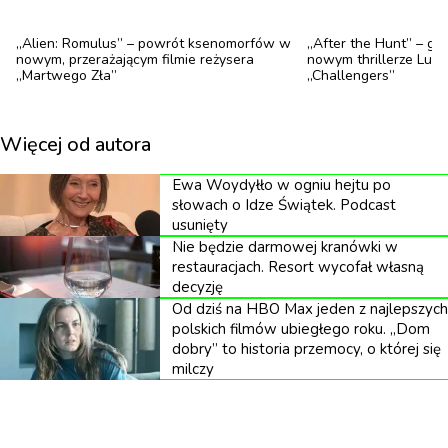
przychodów na terenie Polski, które na tę chwilę są
szacowane na ok. 2,6 mld zł rocznie.
„Alien: Romulus” – powrót ksenomorfów w
„After the Hunt” – g
nowym, przerażającym filmie reżysera
nowym thrillerze Luki
„Martwego Zła”
„Challengers”
Czym są tantiemy? Dlaczego są kluczowe?
Tantiemy to należne twórcom wynagrodzenie za
Więcej od autora
wykorzystanie ich utworów, czyli wynagrodzenie za
Ewa Woydyłło w ogniu hejtu po
ich pracę. Twórcy należy się wynagrodzenie za
słowach o Idze Świątek. Podcast
każde wykorzystanie jego utworu. Na przykład w
usunięty
Nie będzie darmowej kranówki w
różnych mediach i podczas rozmaitych imprez. Co
restauracjach. Resort wycofał własną
ten projekt oznacza dla filmowców? Twórcy filmów
decyzję
Od dziś na HBO Max jeden z najlepszych
zyskają niezbywalne prawo do wynagrodzenia
polskich filmów ubiegłego roku. „Dom
(tantiem) za eksploatację utworu w ramach usług
dobry” to historia przemocy, o której się
milczy
VOD.
Nowe przepisy zobowiązują platformy
streamingowe do płacenia tantiem za korzystanie z