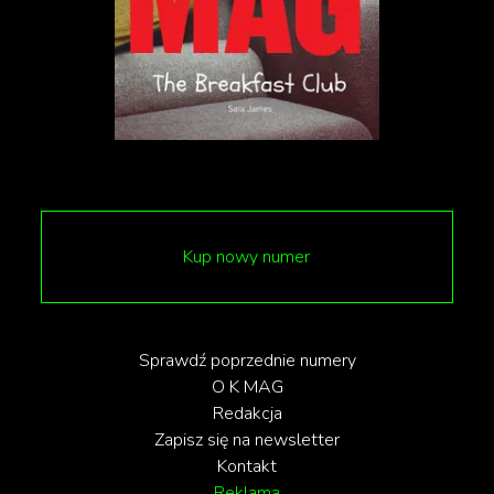
Polskich, a także artyści, których znacie z okładek K
MAG-a i naszych wywiadów – Małgorzata
Szumowska, Magdalena Boczarska, Eryk Kulm Jr. i
Maria Dębska. Swoją obecność potwierdził również
Borys Szyc.
Kup nowy numer
Sprawdź poprzednie numery
O K MAG
Redakcja
Zapisz się na newsletter
Kontakt
Reklama