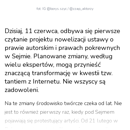
fot. IG @borys.szyc / @zzap_aktorzy
Dzisiaj, 11 czerwca, odbywa się pierwsze
czytanie projektu nowelizacji ustawy o
prawie autorskim i prawach pokrewnych
w Sejmie. Planowane zmiany, według
wielu ekspertów, mogą przynieść
znaczącą transformację w kwestii tzw.
tantiem z Internetu. Nie wszyscy są
zadowoleni.
Na te zmiany środowisko twórcze czeka od lat. Nie
jest to również pierwszy raz, kiedy pod Sejmem
pojawiają się protestujący artyści. Od 21 lutego w
Polsce trwają protesty filmowców zapoczątkowane