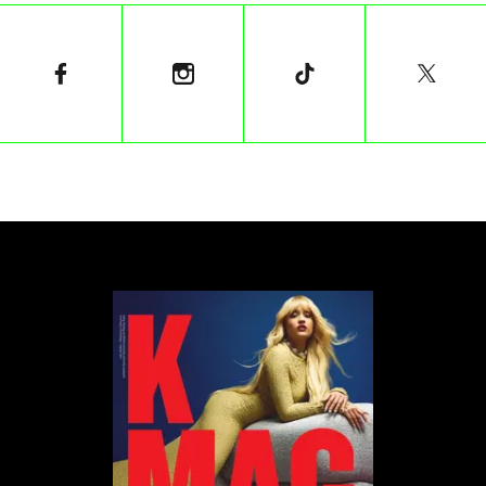
utworów artystycznych. Okazuje się, że organizacje
takie jak ZAPA i ZASP są zaniepokojone projektem
nowelizacji ustawy. Zauważają, że z projektu
usunięto wiele ważnych punktów. ZAPA obawia się,
że nowe przepisy, w tym dotyczące roszczenia
informacyjnego, mogą być niewystarczające.
Kolejny protest
W związku z pracami sejmowej komisji kultury nad
nowelizacją, środowisko filmowe zapowiedziało
protest pod budynkiem Sejmu oraz briefing
prasowy. Na wydarzeniu będą obecne
stowarzyszenia twórców, m.in. Koła Młodych SFP,
ZAPA, Koła Reżyserów SFP i Gildii Scenarzystów