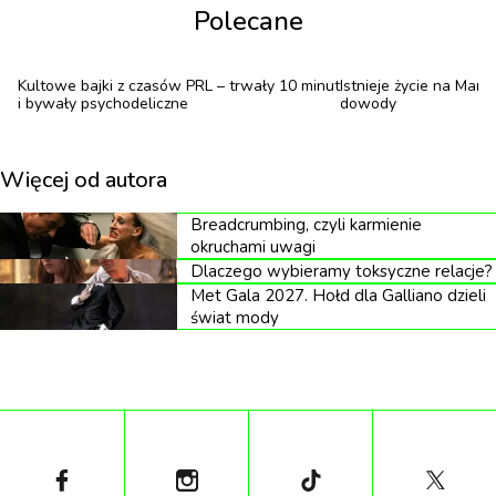
Polecane
finałowej listy i wreszcie – przyznanie nagród
najlepszym budynkom, wnętrzom i innym
Kultowe bajki z czasów PRL – trwały 10 minut
Istnieje życie na Mar
realizacjom w 17 kategoriach.
i bywały psychodeliczne
dowody
Dom Studenta nr 7
Więcej od autora
Półfinalista konkursu to pierwszy nowo
Breadcrumbing, czyli karmienie
wybudowany akademik Uniwersytetu
okruchami uwagi
Dlaczego wybieramy toksyczne relacje?
Warszawskiego od blisko 60 lat.
Met Gala 2027. Hołd dla Galliano dzieli
świat mody