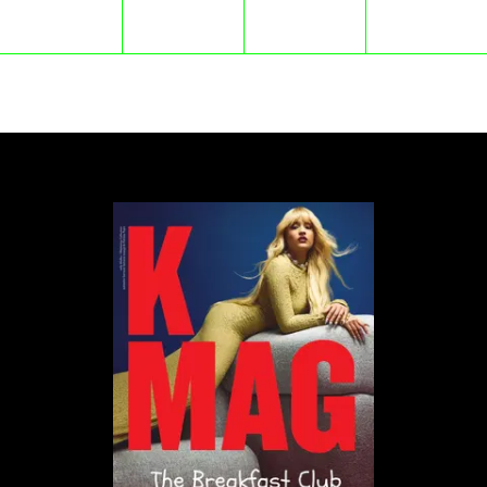
„
Stworzyliśmy przestrzeń, w której liczy się
nie tylko forma, ale przede wszystkim
jakość życia mieszkańców
”
mówią architekci
z pracowni Projekt Praga.
I rzeczywiście, po roku od oddania mieszkańcy