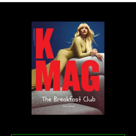
osób LGBT+ miastem na świecie – z wynikiem 1,73,
porównywalnym jedynie z Bukaresztem (Rumunia) i
Kuala Lumpur (Malezja).
Najbardziej tolerancyjnym miastem okazał się
islandzki Rejkiawik, który osiągnął 10 na 10
możliwych punktów, z „całkowitą równością prawną
oraz mocną reprezentacją w parlamencie i mediach”,
a najmniej – Dżakarta (Indonezja), gdzie opinia
publiczna promuje kryminalizację homoseksualizmu.
Na liście 10 najbardziej tolerancyjnych i
najbezpieczniejszych dla osób LGBT+ miast znalazły
się:
Rejkiawik (Islandia)