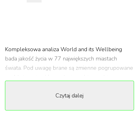
Kompleksowa analiza World and its Wellbeing
bada jakość życia w 77 największych miastach
świata. Pod uwagę brane są zmienne pogrupowane
na 4 kategorie główne: życie codzienne, biznes,
ekologia i bezpieczeństwo.
Czytaj dalej
Na każdą z nich składa się kilka niezależnych od
siebie czynników – np. w kategorii „bezpieczeństwo”
znalazło się zdrowie psychiczne mieszkańców,
poziom szczęścia, jakość opieki zdrowotnej,
akceptacja dla LGBT+ i bezpieczeństwo na ulicach –