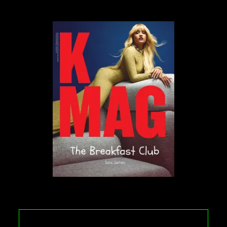
angielskiego przekładu w zagranicznych
mediach m.in. w »Financial Times» oraz
»New York Times Book Review» pojawiło
się sporo przychylnych recenzji. New Yorker
umieścił »Empuzjon» na liście „Najlepszych
książek przeczytanych w tym tygodniu”, a
portal »Book Riot» określił powieść jako
»książkę grozy poza ramami gatunku». Moim
skromnym zdaniem »Empuzjon» to
arcydzieło
”
mówi sztuczna inteligencja,
naśladująca Wisławę Szymborską.