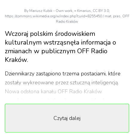
By Mariusz Kubik - Own work, = Kmarius, CC BY 3.0,
https://commons.wikimedia.org/w/index.php?curid=8255450 / mat. pras. OFF
Radio Kraków
Wczoraj polskim środowiskiem
kulturalnym wstrząsnęła informacja o
zmianach w publicznym OFF Radio
Kraków.
Dziennikarzy zastąpiono trzema postaciami, które
zostały wykreowane przez sztuczną inteligencją.
Nowa odsłona kanału OFF Radio Kraków
przedstawiona jest jako eksperyment badawczo –
medialny, próbujący zdiagnozować i odpowiedzieć
Czytaj dalej
na pytanie, jakie skutki może nieść ze sobą rozwój
sztucznej inteligencji dla kultury, mediów,