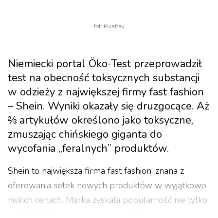
fot. Pixabay
Niemiecki portal Öko-Test przeprowadził
test na obecność toksycznych substancji
w odzieży z największej firmy fast fashion
– Shein. Wyniki okazały się druzgocące. Aż
⅔ artykułów określono jako toksyczne,
zmuszając chińskiego giganta do
wycofania „feralnych” produktów.
Shein to największa firma fast fashion, znana z
oferowania setek nowych produktów w wyjątkowo
niskich cenach. Marka zyskała popularność nie tylko
dzięki wielkim promocjom, ale głównie za sprawą