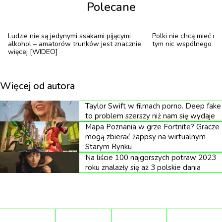
Polecane
zauważyli u siebie większe pokłady energii i
motywacji do działania. U 71 proc. z nich poprawiła
się jakość snu, 54 proc. zauważyło lepszy wygląd
Ludzie nie są jedynymi ssakami pijącymi
Polki nie chcą mieć dzi
alkohol – amatorów trunków jest znacznie
tym nic wspólnego
cery, a 58 proc. straciło również na wadze.
więcej [WIDEO]
Więcej od autora
„To rodzaj autodiagnozy tego, jak ważny jest dla
Taylor Swift w filmach porno. Deep fake
ciebie alkohol
– mówi profesor psychologii
to problem szerszy niż nam się wydaje
Uniwersytetu Północnej Dakoty, Sharon
Mapa Poznania w grze Fortnite? Gracze
Wilsnack, dla
today.com
. –
Czy możesz wytrzymać
mogą zbierać żappsy na wirtualnym
Starym Rynku
tydzień lub miesiąc bez alkoholu? A jeśli nie
Na liście 100 najgorszych potraw 2023
możesz, to dlaczego? Co jest przyczyną twojej
roku znalazły się aż 3 polskie dania
potrzeby sięgania po alkohol?”.
A co jeśli „Suchy styczeń” robi się zbyt trudny?