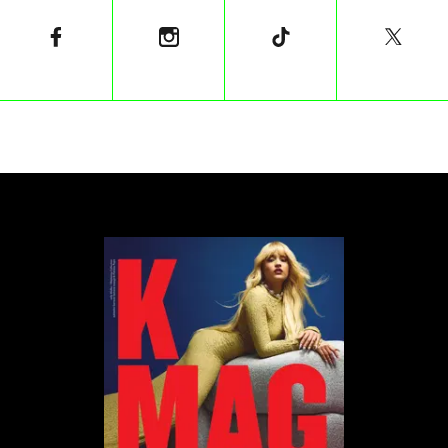
„
Jeśli nie możesz przetrwać nawet tygodnia
bez mówienia: »Oszaleję, gdzie jest moje
wino, kiedy wracam z pracy do domu?«, to
wydaje się sygnałem ostrzegawczym, że
możesz uzależniać się od alkoholu
”
dodaje
Wilsnack. To czas na rozmowę z lekarzem.
Profesorowie University College London
przeprowadzili badania na grupie biorącej udział w
„Dry January”. Według nich uczestnicy wyzwania