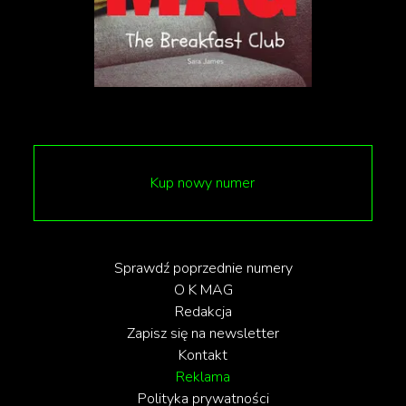
czuli się tak dobrze, że nawet po jego zakończeniu
bali się sięgnąć po alkohol, a w ciągu następnych
sześciu miesięcy ich spożycie alkoholu utrzymywało
się na niskim poziomie.
Styczeń to start wielu szalonych wyzwań. Od
podbijania siłowni po rozpoczynanie całkiem nowej
diety. A może wystarczy odstawić na miesiąc
Kup nowy numer
alkohol? Więcej o suchym styczniu przeczytacie na
stronie
alcoholchange.org.uk
.
Sprawdź poprzednie numery
O K MAG
Redakcja
Zapisz się na newsletter
Kontakt
Reklama
Polityka prywatności