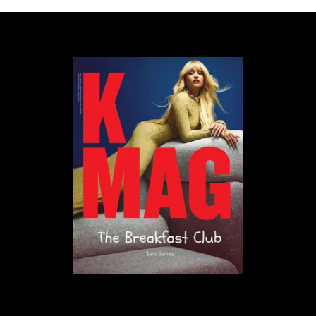
„
Powrót do szkoły
”
przekazano.
Serwis poinformował fanów o tym na platformach
społecznościowych, publikując zdjęcia, na których
aktorzy pokazują liczbę dwa.