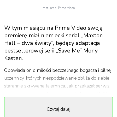
mat. pras. Prime Video
W tym miesiącu na Prime Video swoją
premierę miał niemiecki serial „Maxton
Hall – dwa światy”, będący adaptacją
bestsellerowej serii „Save Me” Mony
Kasten.
Opowiada on o miłości bezczelnego bogacza i pilnej
uczennicy, których niespodziewanie zbliża do siebie
starannie skrywana tajemnica. Jak przekazał serwis,
w ciągu pierwszego tygodnia serial „Maxton Hall”
stał się najchętniej serialem międzynarodowym
Czytaj dalej
Prime Video, zajmując pierwsze miejsce w aż 120