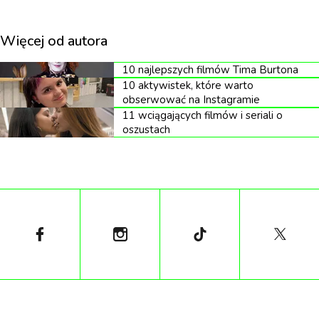
Więcej od autora
James Farrell, wicedyrektor Amazon MGM Studio
10 najlepszych filmów Tima Burtona
ds. oryginalnych treści, powiedział, że ten serial „to
10 aktywistek, które warto
kolejny dowód na to, że lokalne historie potrafią
obserwować na Instagramie
11 wciągających filmów i seriali o
porwać międzynarodowych widzów”. Inne
oszustach
międzynarodowe produkcje, które porwały widzów
Prime Video to np. francuska komedia akcji
„Medellin”, hiszpański romans „Moja wina” czy
hiszpański dreszczowiec „Czerwona królowa”.
Gigantyczna popularność serialu „Maxton Hall”
sprawiła, że Prime Video dał zielone światło na
kontynuację.