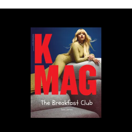
Cailee Spaeny jako Priscilla, mat. prasowe Best Film
„Priscilla”
, podobnie jak poprzednie filmy Coppoli,
skupiają się na wątku samotności w życiu kobiety,
choćby nie wiadomo jak szalone życie towarzyskie
prowadziła. To historia Priscilli Presley, żony Elvisa
Presleya, która jest jednocześnie współproducentką
filmu. Poznajemy ją jako 14-letnią dziewczynkę,
córkę kapitana stacjonującego w Zachodnich
Niemczech w czasie wojny. Obserwujemy, jak
nastolatka z dziecka przeradza się w kobietę, jak
pierwszy raz w życiu się zakochuje i to w o 10 lat
starszym mężczyźnie o statusie międzynarodowej
gwiazdy rocka. W środku cała wariuje z podniecenia