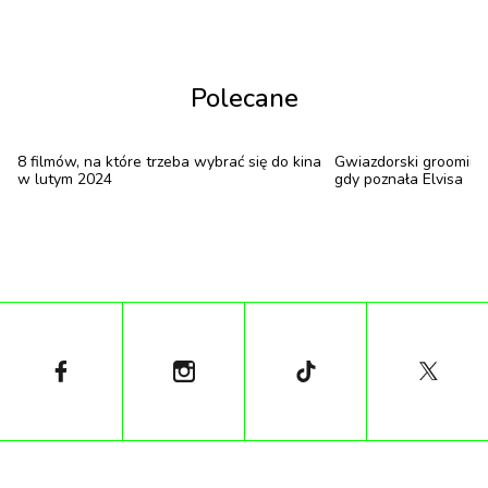
pastelowe kolory, unikatowy dizajn, oszałamiającą
charakteryzację i kostiumy warte grzechu. Co i rusz
reżyserka portretuje swoiste lolity, robiąc to ze
Polecane
smakiem i nie przekraczając żadnej granicy. U niej nie
ma przypadkowych ujęć.
8 filmów, na które trzeba wybrać się do kina
Gwiazdorski grooming –
w lutym 2024
gdy poznała Elvisa