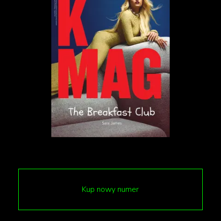
Prezent na Święta 2024: colour
infusion
Szminka Colour Infusion Lipstick, Isamaya, €90
Kup nowy numer