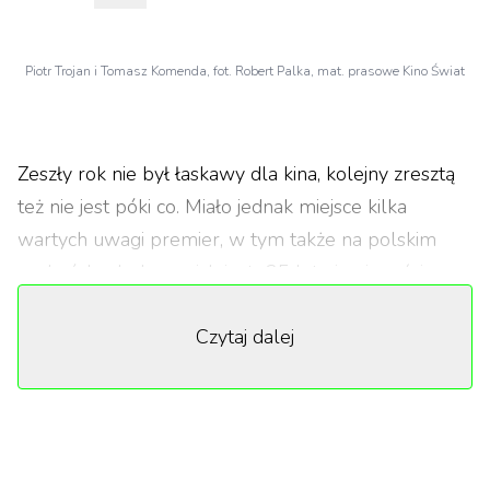
Piotr Trojan i Tomasz Komenda, fot. Robert Palka, mat. prasowe Kino Świat
Zeszły rok nie był łaskawy dla kina, kolejny zresztą
też nie jest póki co. Miało jednak miejsce kilka
wartych uwagi premier, w tym także na polskim
podwórku. Jedną z nich jest „25 lat niewinności.
Sprawa Tomka Komendy” w reżyserii Jana
Czytaj dalej
Holoubka, przedstawiające prawdziwą historię
niesłusznie skazanego na 25 lat za gwałt i zabójstwo
Tomasza Komendy. Teraz zapowiedziano premierę
serialu mającego stanowić rozwinięcie fabuły.
Czteroodcinkowa seria zadebiutuje 24 stycznia na