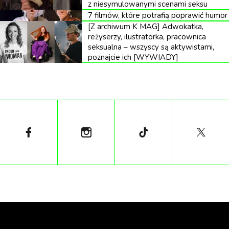
z niesymulowanymi scenami seksu
więzieniu zdołał doprowadzić do swojego
7 filmów, które potrafią poprawić humor
[Z archiwum K MAG] Adwokatka,
uniewinnienia. Oprócz ściskającej gardło historii to też
reżyserzy, ilustratorka, pracownica
kawał dobrego, świetnie poprowadzonego
seksualna – wszyscy są aktywistami,
poznajcie ich [WYWIADY]
operatorsko, scenariuszowo i stylistycznie kina. Na
ogromne uznanie zasługuje chociażby relacja matki z
synem (Kulesza i Trojan), pozbawiona
melodramatyzmu, lecz epatująca głęboką miłością.
Na Player.pl będzie można zobaczyć rozwinięcie
niektórych wątków filmu Holoubka, m.in.
doświadczeń więziennych Tomka Komendy oraz
jego relacji rodzinnych. Więcej dowiemy się także o
przebiegu procesu, który doprowadził do jego