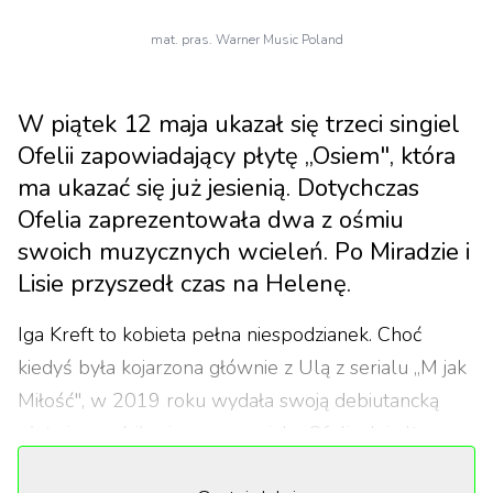
mat. pras. Warner Music Poland
W piątek 12 maja ukazał się trzeci singiel
Ofelii zapowiadający płytę „Osiem", która
ma ukazać się już jesienią. Dotychczas
Ofelia zaprezentowała dwa z ośmiu
swoich muzycznych wcieleń. Po Miradzie i
Lisie przyszedł czas na Helenę.
Iga Kreft to kobieta pełna niespodzianek. Choć
kiedyś była kojarzona głównie z Ulą z serialu „M jak
Miłość", w 2019 roku wydała swoją debiutancką
płytę i narodziła się na nowo jako Ofelia. Jej alter ego
inspirowane bohaterką Szekspira to ucieczka od