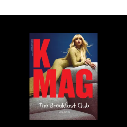
nie dla innych. Ciężko jest mi teraz mówić o
pewności siebie, bo przechodzę obecnie jakiś kryzys.
Dziękuję, że o tym mówisz. Pytam, ponieważ myślę,
że to, co publikujesz jest dla wielu osób
motywujące.
Cieszę się w takim razie. Staram się umacniać
pewność siebie, ale wiadomo, że każdy miewa
lepsze i gorsze momenty. Tak się akurat złożyło, że
mój kryzys pewności siebie zbiegł się z premierą
„Samuraja”. Mam nadzieję, że wkrótce to się zmieni.
Chwile zwątpienia przychodzą i odchodzą. O tym
jest zresztą „Samuraj”. Kto wie, może jutro zobaczę
ten klip raz jeszcze i może coś się we mnie
przełamie.