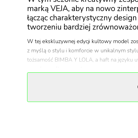
marką VEJA, aby na nowo zinter
łącząc charakterystyczny desi
tworzeniu bardziej zrównoważo
W tej ekskluzywnej edycji kultowy model zo
z myślą o stylu i komforcie w unikalnym s
tożsamość BIMBA Y LOLA, a haft na języku uw
marek współpracowały przy opracowywaniu u
amortyzowaną podeszwę i konstrukcję wspiera