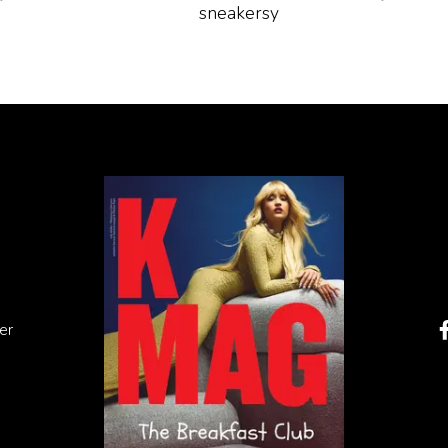
sneakersy
er