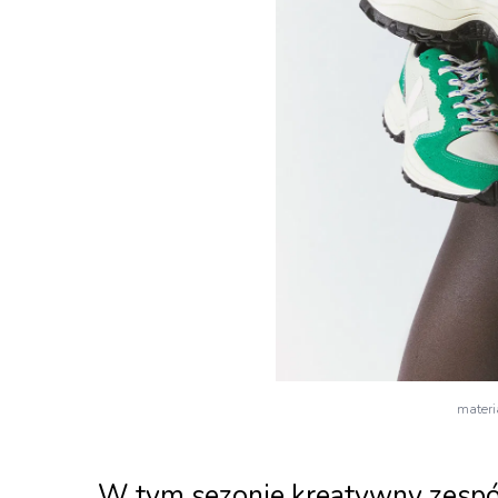
mater
W tym sezonie kreatywny zespó