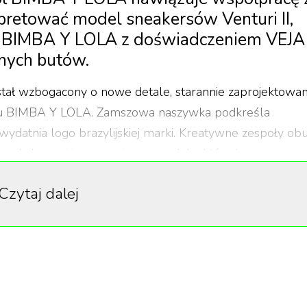
pretować model sneakersów Venturi II,
gn BIMBA Y LOLA z doświadczeniem VEJA
nych butów.
stał wzbogacony o nowe detale, starannie zaprojektowa
tylu BIMBA Y LOLA. Zamszowa naszywka podkreśla
ydatnia logo brazylijskiej marki. Kreatywne zespoły ob
nikalnego i innowacyjnego modelu, który łączy
jącą, zapewniającą komfort, z którym VEJA jest kojarzo
Czytaj dalej