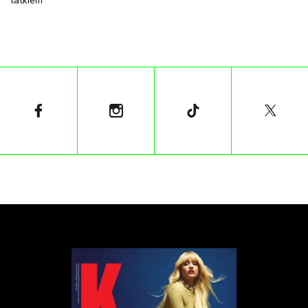
latkiem”
tekst: Lila Szymańska
1
/
10
Outside In (2017)
Ceniona amerykańska reżyserka Lynn Shelton w
Outside In ciasno splata losy trzech osób, budując
intymną, stonowaną atmosferę. Opowieść o
mężczyźnie, który po 20 latach więzienia szuka
swojego miejsca, jego byłej nauczycielce, która czuje,
że utknęła w małżeństwie bez miłości, i jej córce