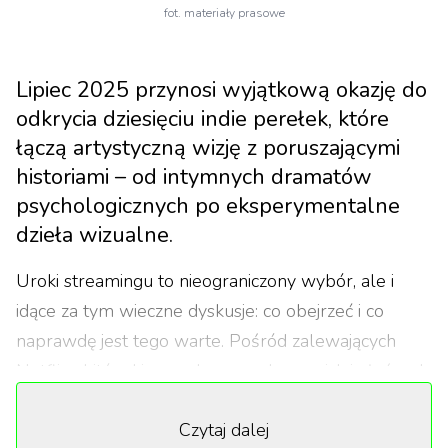
fot. materiały prasowe
Lipiec 2025 przynosi wyjątkową okazję do
odkrycia dziesięciu indie perełek, które
łączą artystyczną wizję z poruszającymi
historiami – od intymnych dramatów
psychologicznych po eksperymentalne
dzieła wizualne.
Uroki streamingu to nieograniczony wybór, ale i
idące za tym wieczne dyskusje: co obejrzeć i co
naprawdę jest tego warte. Pośród zalewających
Netflixa hitów kinowych, znanych nazwisk i głośnych
produkcji „które musisz zobaczyć", na platformie
Czytaj dalej
czekają też nagradzane, ale nie tak głośne filmy.