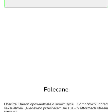
Niezależne, małe produkcje które stają się
alternatywną dla mainstreamowej wrażliwości i
estetyki. Choć nie wszystkie są już premierami, to
wciąż potrafią zaskoczyć świeżością i poruszyć.
Skromniejsze, mniej wypromowane i pokazują coś,
czego nie znajdziesz w algorytmicznej topce.
Przy kolejnej dyskusji i przeszukiwaniu strony
głównej Netflixa, zachęcamy, by zamienić kategorię
„top 10 najpopularniejszych filmów w tym
tygodniu" na naszą lipcową, dostępną na Netflixie
selekcję indie filmów. To filmy, które na kinowych
Polecane
ekranach zostały w dużej mierze pominięte — a
teraz zasługują na drugą szansę w streamingu.
Charlize Theron opowiedziała o swoim życiu
12 mocnych i gorącyc
seksualnym: „Niedawno przespałam się z 26-
platformach streamin