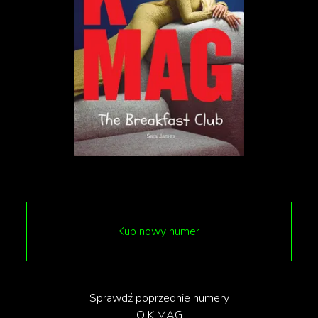
Hilde, która widzi w mężczyźnie pokrewną duszę.
Kameralny dramat o eksploracji zakazanych uczuć,
to jedna z najlepszych ról Jaya Duplassa i Edie Falco.
Kup nowy numer
Sprawdź poprzednie numery
O K MAG