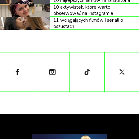
10 najlepszych filmów Tima Burtona
10 aktywistek, które warto
Gladstone był osobiście zaangażowany w
obserwować na Instagramie
przetransportowanie ponad 20 tys. Książek z
11 wciągających filmów i seriali o
Hawarden Castle do nowego budynku,
oszustach
składającego się z dwóch dużych sal oraz sześciu lub
siedmiu mniejszych czytelni. Pomagali mu jedynie
kamerdyner oraz jedna z córek. Polityk
zainwestował w ten projekt 40 tys. funtów.