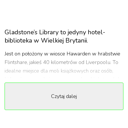
Gladstone’s Library to jedyny hotel-
biblioteka w Wielkiej Brytanii.
Jest on położony w wiosce Hawarden w hrabstwie
Flintshare, jakieś 40 kilometrów od Liverpoolu. To
idealne miejsce dla moli książkowych oraz osób,
które chcą w spokoju popracować nad tekstem lub
pracą naukową. Gladstone’s Library mieści 26
Czytaj dalej
sypialni, a w zbiorach biblioteki znajduje się ponad
250 tysięcy tytułów.
Z miłości do wiedzy