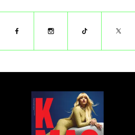
Po upływie czasu sędziowie dokonują selekcji
dziesięciu najlepszych zawodników, spośród których
zwycięzcą zostaje osoba, której tętno okazało się być
najbardziej stabilne. Nagrodą wręczoną w Tokio była
wycieczka do regionu Ise-Shima w prefekturze Mie,
natomiast wygrany z Hongkongu otrzymał
darmowy lot do Korei Południowej.
„
Celem zawodów jest zebranie rzeszy ludzi,
którzy nie robiliby zupełnie nic w
zatłoczonym i ruchliwym mieście. Oznacza
to wizualne zestawienie dwóch odmiennych