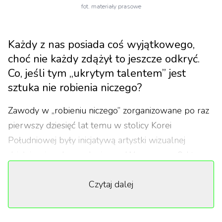
fot. materiały prasowe
Każdy z nas posiada coś wyjątkowego,
choć nie każdy zdążył to jeszcze odkryć.
Co, jeśli tym „ukrytym talentem” jest
sztuka nie robienia niczego?
Zawody w „robieniu niczego” zorganizowane po raz
pierwszy dziesięć lat temu w stolicy Korei
Południowej były inicjatywą artystki wizualnej
działającej pod pseudonimem Woopsyang. Od tego
czasu swym zasięgiem objęły takie miasta jak Pekin,
Czytaj dalej
Rotterdam i Tajpej, a także Hong Kong i Tokio, w
których odbyły się najnowsze edycje konkursu.
Obydwa te miasta przyciągnęły łącznie ponad stu