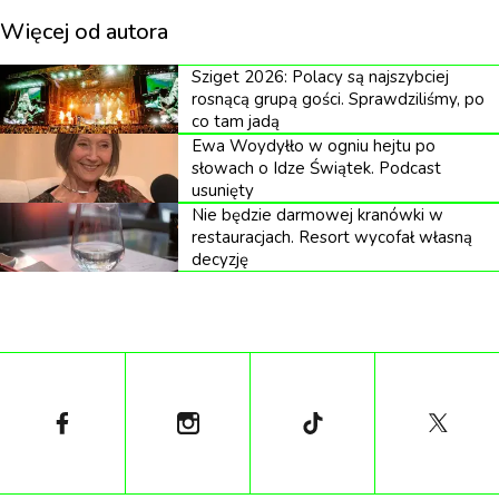
Więcej od autora
powoduje frustrację jego żony Wioletty oraz dzieci.
W miarę rozwoju fabuły, postać Andrzeja staje się
Sziget 2026: Polacy są najszybciej
coraz bardziej groteskowa, a jego fanatyzm
rosnącą grupą gości. Sprawdziliśmy, po
co tam jadą
prowadzi do nieprzewidywalnych sytuacji.
Ewa Woydyłło w ogniu hejtu po
słowach o Idze Świątek. Podcast
Oto zapowiedź produkcji:
usunięty
Nie będzie darmowej kranówki w
restauracjach. Resort wycofał własną
decyzję