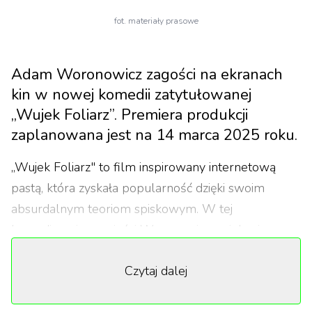
fot. materiały prasowe
Adam Woronowicz zagości na ekranach
kin w nowej komedii zatytułowanej
„Wujek Foliarz”. Premiera produkcji
zaplanowana jest na 14 marca 2025 roku.
„Wujek Foliarz" to film inspirowany internetową
pastą, która zyskała popularność dzięki swoim
absurdalnym teoriom spiskowym. W tej
komediowej opowieści Woronowicz wciela się w
postać, która jest przekonana o nadchodzącym
Czytaj dalej
końcu świata. Jego bohater, pełen ekscentrycznych
pomysłów, przygotowuje się na apokalipsę,