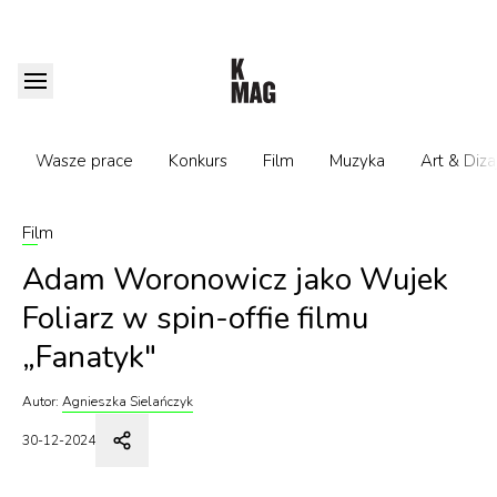
Wasze prace
Konkurs
Film
Muzyka
Art & Diza
Film
Adam Woronowicz jako Wujek
Foliarz w spin-offie filmu
„Fanatyk"
Autor:
Agnieszka Sielańczyk
30-12-2024