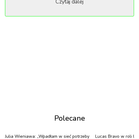
Czytaj dalej
parafii przy blokowisku bierze sprawy w swoje ręce
i zaczyna wymierzać sprawiedliwość po swojemu.
W produkcji zobaczymy młode talenty, w tym
Tobiasza Wajdę, Bruno Błacha-Baara oraz braci
Mikołaja i Filipa Juszczyków, wspieranych przez
uznanych aktorów, takich jak Kamila Urzędowska,
Tomasz Schuchardt, Sławomir Orzechowski i Artur
Paczesny. Za zdjęcia odpowiada nagradzany
operator Piotr Sobociński Jr. Premiera w 2025 roku.
O czym opowiada film „Ministranci”?
Grupa nastoletnich ministrantów, sfrustrowana
Polecane
obojętną postawą dorosłych i instytucji Kościoła
wobec niesprawiedliwości społecznej, postanawia
Julia Wieniawa: „Wpadłam w sieć potrzeby
Lucas Bravo w roli le