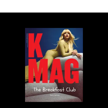
„
»Ministranci» to film, który o trudnych
tematach opowiada w lekki, czasem
absurdalny sposób. Chciałem stworzyć
historię, która będzie metaforą problemów
współczesnych młodych ludzi – filmu, który
jednocześnie wzrusza i bawi
”
mówi Piotr
Domalewski.
Zobaczcie zdjęcia:
1
/
5