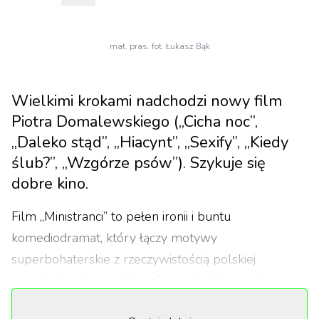
mat. pras. fot. Łukasz Bąk
Wielkimi krokami nadchodzi nowy film
Piotra Domalewskiego („Cicha noc”,
„Daleko stąd”, „Hiacynt”, „Sexify”, „Kiedy
ślub?”, „Wzgórze psów”). Szykuje się
dobre kino.
Film „Ministranci” to pełen ironii i buntu
komediodramat, który łączy motywy
superbohaterskie z rzeczywistością polskiej
prowincji – ale zamiast peleryn, bohaterowie noszą
komże. Czyli grupa nastoletnich ministrantów z