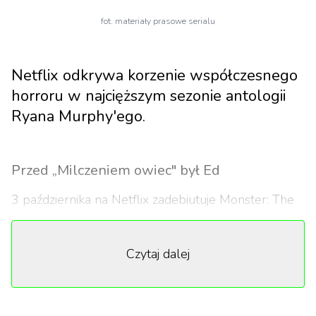
fot. materiały prasowe serialu
Netflix odkrywa korzenie współczesnego
horroru w najcięższym sezonie antologii
Ryana Murphy'ego.
Przed „Milczeniem owiec" był Ed
3 października na Netflix zadebiutuje Monster: The
Ed Gein Story — trzeci sezon antologii crime'owej,
która po Jeffrey'm Dahmerze i braciach Menendez
Czytaj dalej
sięga teraz po postać uznaną za protoplastę
wszystkich serialowych morderców. Ed Gein,
którego brutalne zbrodnie zyskały międzynarodowy