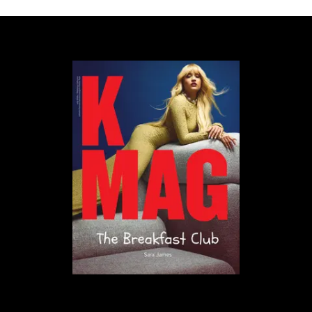
Zachowania Geina zainspirowały liczne książki i filmy,
przede wszystkim trzy najbardziej wpływowe
thrillery wszech czasów: „Psychozę" (1960) Alfreda
Hitchcocka, „Teksańską masakrę piłą mechaniczną"
(1974) oraz „Milczenie owiec" (1991).
„
Niesamowita rzecz, o której mówi serial, to
jak wielu złoczyńców i jak dużo popkultury
opiera się na Edzie Geinie — Psychoza,
Milczenie owiec, Teksańska masakra piłą
mechaniczną, American Psycho, i tak dalej
”
tłumaczył Murphy w rozmowie z Collider.