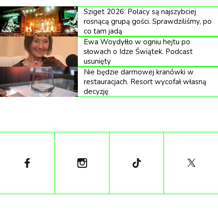
Sziget 2026: Polacy są najszybciej
kompletnie odmiennej od swoich dotychczasowych
rosnącą grupą gości. Sprawdziliśmy, po
wcieleń.
co tam jadą
Ewa Woydyłło w ogniu hejtu po
słowach o Idze Świątek. Podcast
usunięty
Pop zabójca
Nie będzie darmowej kranówki w
restauracjach. Resort wycofał własną
decyzję
Fascynacja Geinem przekroczyła granice sensacji już
w grudniu 1957, gdy jego „dom horrorów" trafił
jednocześnie na okładki Life i Time'a. Prawdziwy
kulturowy przewrót nastąpił jednak rok później, gdy
Robert Bloch, mieszkający zaledwie 35 mil od
farmy Geina, ukończył powieść „Psycho". Bloch był
zszokowany podobieństwami między swoim
fikcyjnym Normanem Batesem a prawdziwym
mordercą z Wisconsin.