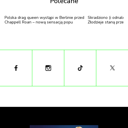
Polecane
społeczeństwa. Różnice klasowe, miłość, edukacja,
przemoc i religia – wszystko to przedstawione
jedynie za pomocą… dłoni.
Polska drag queen wystąpi w Berlinie przed
Skradziono (i odnalezi
Chappell Roan – nową sensacją popu
Złodzieje staną prze