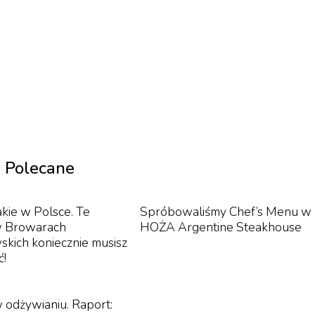
Polecane
akie w Polsce. Te
Spróbowaliśmy Chef’s Menu w
w Browarach
HOŻA Argentine Steakhouse
kich koniecznie musisz
ć!
 odżywianiu. Raport: