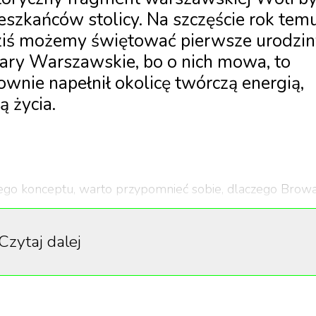
eszkańców stolicy. Na szczęście rok tem
 dziś możemy świętować pierwsze urodzi
ary Warszawskie, bo o nich mowa, to
wnie napełnił okolicę twórczą energią,
ą życia.
łego konceptu, warto przypomnieć sobie, dlaczego Brow
a rozrywkowej mapie Warszawy. Przesadnym nie będzie
ła koło. W końcu, po tylu latach, znów można napić się tut
Czytaj dalej
zawskie mają o wiele, wiele więcej do zaoferowania. Je
 wyselekcjonowane zakupy, zadbać o urodę, wybrać się n
wili wytchnienia– Browary Warszawskie będą idealne!