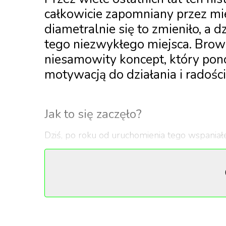
całkowicie zapomniany przez mi
diametralnie się to zmieniło, a
tego niezwykłego miejsca. Brow
niesamowity koncept, który pono
motywacją do działania i radości
Jak to się zaczęło?
Dziś, po roku od uruchomienia tego wspania
Warszawskie stały się tętniącym punktem n
stwierdzenie, że historia tego miejsca zatoczy
warzonego na miejscu piwa! Ale Browary Wars
więc masz ochotę zjeść coś pysznego, zrobić
relaksujący spacer bądź po prostu zaznać ch