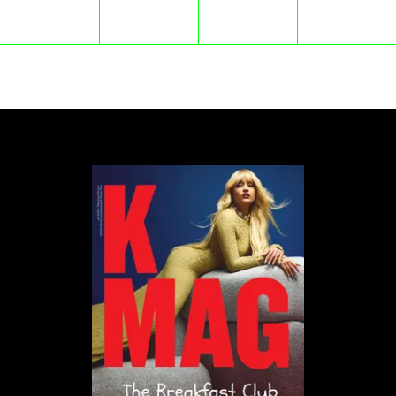
ich profilu. Żadne z nich nie było jednak tym
właściwym Make Life Harder.
„
– "Żadne nowo powstałe konto o nazwie
Make Life Harder i z naszym logotypem –
nie jest nasze
”
zaakcentował Jakobe
Mansztajn.
Wciąż nie wiadomo jednak, co konkretnie
spowodowało usunięcie ich konta. Prawdopodobnie
poprzez żywe komentowanie wyroku TK i działania