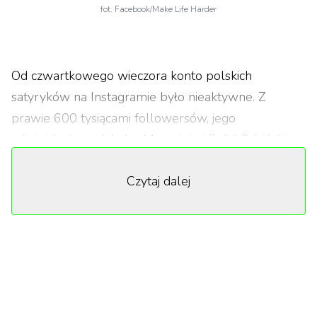
fot. Facebook/Make Life Harder
Od czwartkowego wieczora konto polskich
satyryków na Instagramie było nieaktywne. Z
prawie 600 tysiącami followersów, jego
administratorzy Jakobe Mansztajn i Rafał Żabiński,
opisywali sytuację polityczną w naszym kraju z
Czytaj dalej
przymróżeniem oka. Osttnio komentowali na
przykład wyrok Trybunału Konstytucyjnego w
sprawie aborcji czy protesty na ulicach polskich
miast. Pozycjonując się jako parodia lifestyle'owej
strony Kasi Tusk („Make Life Easier") komentowali
sytuację w kraju w niekonwencjonalny sposób. Na
ich instastories widniały filmiki, gdzie policja używała