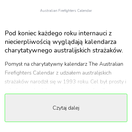
Australian Firefighters Calendar
Pod koniec każdego roku internauci z
niecierpliwością wyglądają kalendarza
charytatywnego australijskich strażaków.
Pomysł na charytatywny kalendarz The Australian
Firefighters Calendar z udziałem australijskich
strażaków narodził się w 1993 roku. Cel był prosty i
szlachetny, chodziło o zebranie pieniędzy dla
Fundacji Dziecięcego Szpitala (Children's Hospital
Czytaj dalej
Foundation), pomagającej szpitalowi dziecięcemu
Queensland Children's Hospital. Niedługo później
kalendarz stał się coroczną tradycją, a strażacy