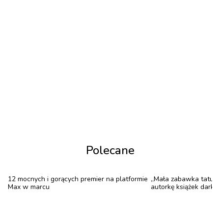
poetycką naturę i współczesną brutalność. Co
ciekawe, cała akcja rozgrywa się na Śląsku właśnie,
gdzie zderzenie tych światów jest dość łatwo
dostrzegalne.
Polecane
12 mocnych i gorących premier na platformie
„Mała zabawka tatusi
Max w marcu
autorkę książek dark