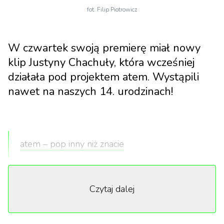
fot. Filip Piotrowicz
W czwartek swoją premierę miał nowy
klip Justyny Chachuły, która wcześniej
działała pod projektem atem. Wystąpili
nawet na naszych 14. urodzinach!
atem – pop inny niż znacie
Czytaj dalej
W filmowym teledysku do utworu „Dom” Justyna
wciela się w rolę Joanny d’Arc, która przemierza
drogę swojej wewnętrznej walki przez delikatną,