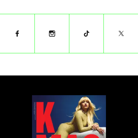
„Dom” to pełen emocji, wzruszający utwór o
szukaniu swojego miejsca. Choć wpisuje się w ramy
nowoczesnego alternatywnego popu, to inspiracją
dla Justyny były również elementy twórczości
ludowej, co słychać w jej głosie i warstwie lirycznej.
Sam nastrój muzyki – paradoksalnie - jest dość