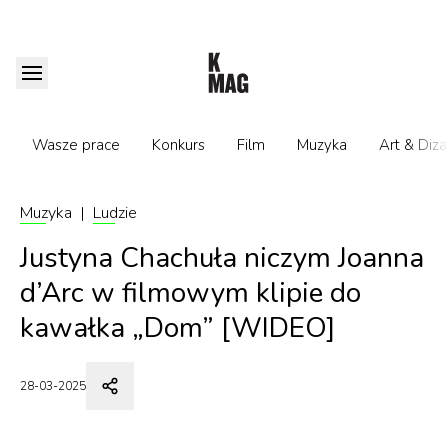
Wasze prace
Konkurs
Film
Muzyka
Art & Diza
Muzyka
|
Ludzie
Justyna Chachuła niczym Joanna
d’Arc w filmowym klipie do
kawałka „Dom” [WIDEO]
28-03-2025