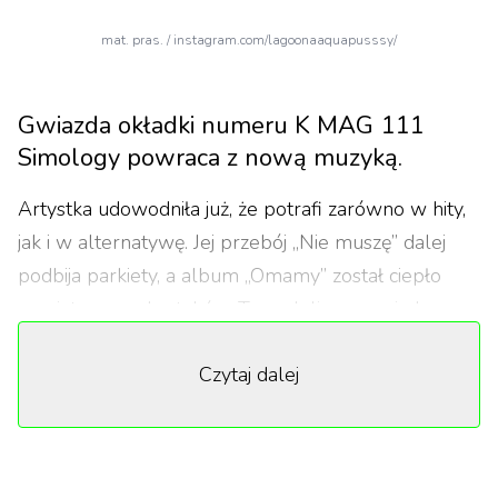
mat. pras. / instagram.com/lagoonaaquapusssy/
Gwiazda okładki numeru K MAG 111
Simology powraca z nową muzyką.
Artystka udowodniła już, że potrafi zarówno w hity,
jak i w alternatywę. Jej przebój „Nie muszę” dalej
podbija parkiety, a album „Omamy” został ciepło
przyjęty przez krytyków. Teraz Julia zapowiada
zupełnie nową erę i zapewnia, że to dopiero
Czytaj dalej
początek.
W gorącym klipie w reżyserii Doroty Szulc
gwieździe towarzyszy cała plejada
charyzmatycznych postaci. Tancerka Suzie