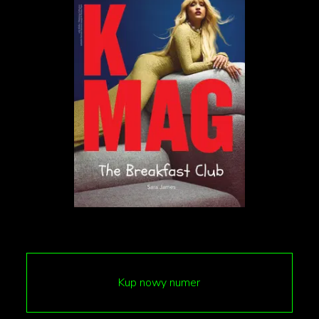
radosnej i lekkiej piosenki, a słowa refrenu
»Jeszcze nigdy się nie czułam sobą tak«
wypłynęły ze mnie podczas improwizacji.
Ten utwór ma dla mnie pewnego rodzaju
terapeutyczny wydźwięk. Mam nadzieję, że
poczujecie wolność, słuchając tego numeru
”
mówi Julia.
Zobaczcie teledysk do utworu „Sobą Tak”:
Kup nowy numer