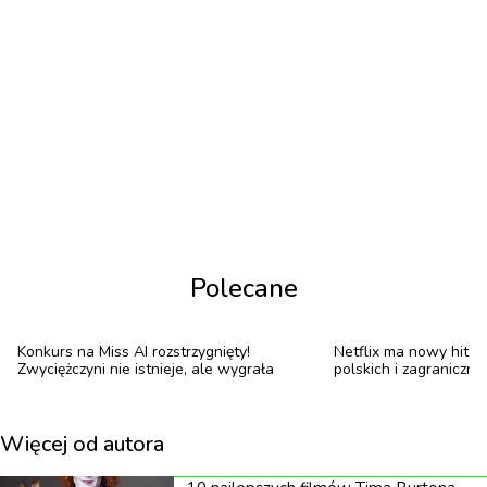
Pacałowska, aktywistka Martyna Kaczmarek czy
Kajtek Januszkiewicz – 21-letni tancerz
specjalizujący się w waackingu. Taniec Kajtka podbił
serca użytkowników TikToka, gdzie oglądają go
tysiące widzów.
A czym jest waacking? Otóż jest to styl tańca
wywodzący się z punkingu – tańca stworzonego w
tęczowych klubach w Los Angeles w latach 70. XX
Polecane
wieku. Wyróżnia się on obrotowymi ruchami ramion
oraz dużą ekspresyjnością.
Konkurs na Miss AI rozstrzygnięty!
Netflix ma nowy hit – 
Zwyciężczyni nie istnieje, ale wygrała
polskich i zagraniczn
Wolność ponad wszystko
W teledysku do „Sobą Tak” występuje również
Więcej od autora
Lagoona Aqua Pussy – popularna drag queen, która