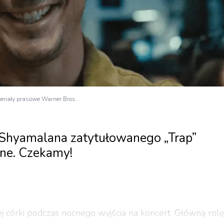
teriały prasowe Warner Bros.
 Shyamalana zatytułowanego „Trap”
ne. Czekamy!
niej córki podczas nocnego wyjścia na koncert. Główną rolę