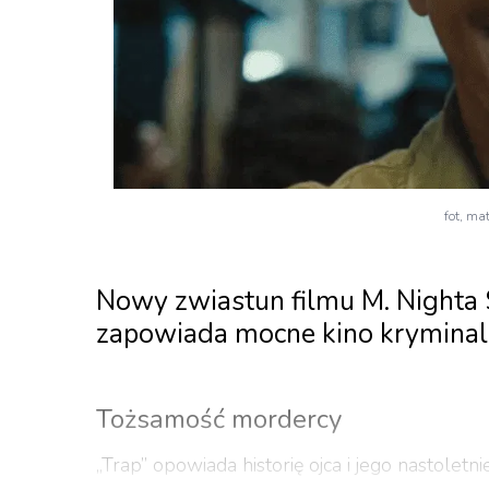
fot, ma
Nowy zwiastun filmu M. Nighta
zapowiada mocne kino kryminal
Tożsamość mordercy
„Trap” opowiada historię ojca i jego nastolet