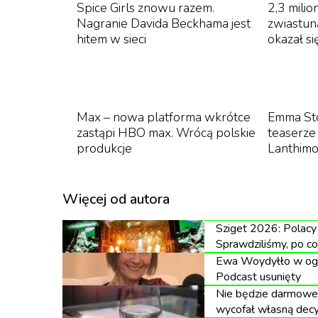
Spice Girls znowu razem.
2,3 mili
Nagranie Davida Beckhama jest
zwiastu
hitem w sieci
okazał si
Max – nowa platforma wkrótce
Emma St
zastąpi HBO max. Wrócą polskie
teaserze
produkcje
Lanthim
Więcej od autora
Sziget 2026: Polacy 
Sprawdziliśmy, po co
Ewa Woydyłło w ogni
Podcast usunięty
Nie będzie darmowej
wycofał własną decy