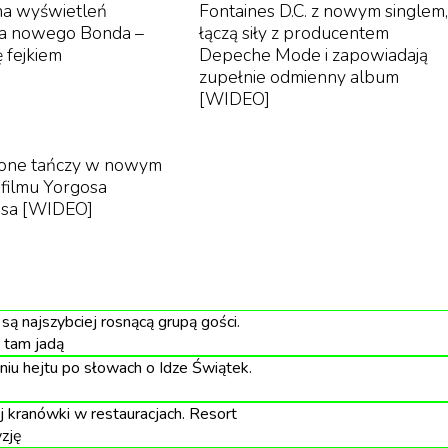
ona wyświetleń
Fontaines D.C. z nowym singlem,
na nowego Bonda –
łączą siły z producentem
ę fejkiem
Depeche Mode i zapowiadają
zupełnie odmienny album
[WIDEO]
one tańczy w nowym
 filmu Yorgosa
osa [WIDEO]
są najszybciej rosnącą grupą gości.
 tam jadą
u hejtu po słowach o Idze Świątek.
 kranówki w restauracjach. Resort
zję