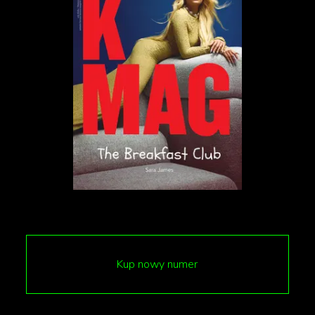
jednak muszę zaznaczyć, że to nie ja sugeruję to
porównanie. Tekst, do którego się odnosisz to
komentarz do albumu, który napisał znakomity
brytyjski dziennikarz muzyczny Richard Foster,
felietonista The Wire czy The Quietus. W rzeczach,
które tworzę zwykle nie ma bezpośrednich
nawiązań do rzeczy które mnie inspirują: one raczej
tworzą taką otaczającą mnie, nasycającą jakościowo
tkankę która, mam nadzieję, chroni mnie przed
konformizmem, banałem i ucieczką w ironię. W ten
sposób towarzyszyli mi już Strawiński, Wagner, a
teraz jest to Przerwa-Tetmajer i Szymanowski. No i
wiele ukrytych, nieeksponowanych postaci – choćby
Kup nowy numer
Lynch, Kubrick, brat Wilhelm, czy właśnie Sebald.
Fascynującym aspektem pracy nad albumem jest