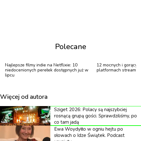
popchnęła. Natomiast o ile rzeczywiście wszystkie te
albumy dotykają rzeczy granicznych i
fundamentalnych, o tyle śmierć i miłość, rozkład i
koniec były tematami pierwszych dwóch albumów
Polecane
z tej trylogii.
„Song of the Night Mists” właściwie bardziej mówi o
Najlepsze filmy indie na Netflixie: 10
12 mocnych i gorącyc
czymś co można nazywać narodzinami – o bulgocie
niedocenionych perełek dostępnych już w
platformach streamin
lipcu
powstającego i ewoluującego świata, o świecie
sprzed człowieka i o człowieku w nim. Jest taką
Więcej od autora
medytacją nad duchowością i sensem świata
humanistycznego i świata czystej i surowej natury.
Sziget 2026: Polacy są najszybciej
No i myślę sobie, że wlaśnie to jakoś dopełnia tę
rosnącą grupą gości. Sprawdziliśmy, po
co tam jadą
historię, którą tworzyły poprzednie albumy, i w jakiś
Ewa Woydyłło w ogniu hejtu po
sposób podsumowuje tę drogę. Ale kto wie co
słowach o Idze Świątek. Podcast