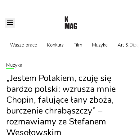
Wasze prace
Konkurs
Film
Muzyka
Art & Diza
Muzyka
„Jestem Polakiem, czuję się
bardzo polski: wzrusza mnie
Chopin, falujące łany zboża,
burczenie chrabąszczy” –
rozmawiamy ze Stefanem
Wesołowskim