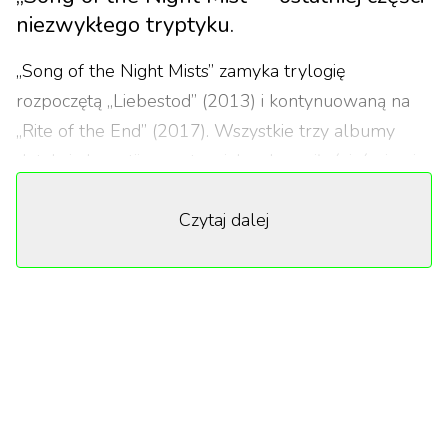
niezwykłego tryptyku.
„Song of the Night Mists” zamyka trylogię
rozpoczętą „Liebestod” (2013) i kontynuowaną na
„Rite of the End” (2017). Wszystkie trzy albumy
dotykają kwestii egzystencjalnych – miłości, śmierci,
rozkładu i „ostatecznego końca”. Jak Pan widzi
Czytaj dalej
ewolucję swojego języka kompozytorskiego przez te
dwanaście lat? Czy nowy album stanowi syntezę
wcześniejszych poszukiwań, czy raczej ich
przekroczenie?
Te albumy rzeczywiście stworzyły swoistą trylogię,
choć nie planowałem takiej konstrukcji, ona urodziła
się właściwie sama. Najwyraźniej miałem w sobie
jakiś rodzaj imperatywu, który mnie w tym kierunku